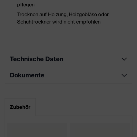
pflegen
Trocknen auf Heizung, Heizgebläse oder
Schuhtrockner wird nicht empfohlen
Technische Daten
Dokumente
Produktart
Sicherheitsschuh
Produkttyp
Stiefel
Datenblatt
Produktfamilie
uvex 2 xenova®
Maßtabelle
Zubehör
Schutzklasse
S3
CE Konformitätserklärung
Farbe
blau, schwarz
Downloadportal für CE