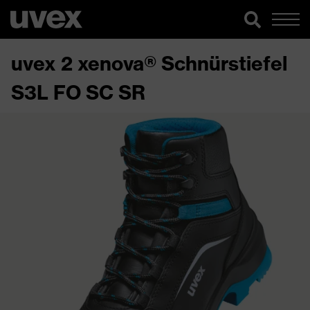
uvex 2 xenova® Schnürstiefel
S3L FO SC SR