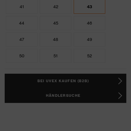
41
42
43
44
45
46
47
48
49
50
51
52
BEI UVEX KAUFEN (B2B)
HÄNDLERSUCHE