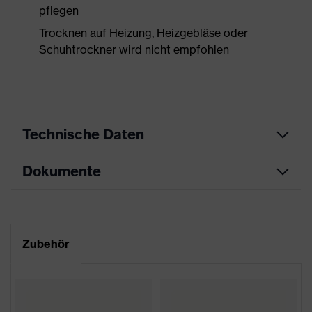
pflegen
Trocknen auf Heizung, Heizgebläse oder
Schuhtrockner wird nicht empfohlen
Technische Daten
Dokumente
Produktart
Sicherheitsschuh
Produkttyp
Stiefel
Datenblatt
Produktfamilie
uvex 2 xenova®
Maßtabelle
Zubehör
Schutzklasse
S3
CE Konformitätserklärung
Farbe
blau, schwarz
Downloadportal für CE