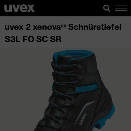
uvex 2 xenova® Schnürstiefel
S3L FO SC SR