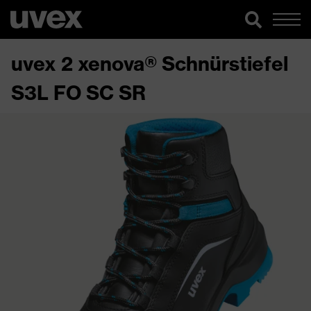
uvex 2 xenova® Schnürstiefel
S3L FO SC SR