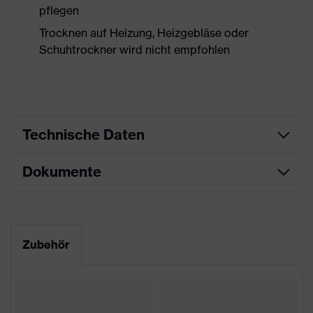
pflegen
Trocknen auf Heizung, Heizgebläse oder
Schuhtrockner wird nicht empfohlen
Technische Daten
Dokumente
Produktart
Sicherheitsschuh
Produkttyp
Stiefel
Datenblatt
Produktfamilie
uvex 2 xenova®
Maßtabelle
Zubehör
Schutzklasse
S3
CE Konformitätserklärung
Farbe
blau, schwarz
Downloadportal für CE