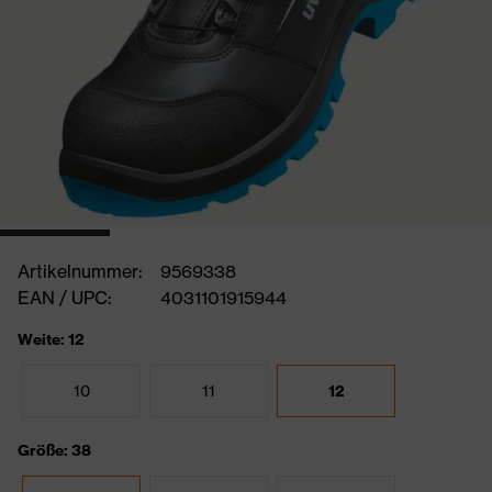
Artikelnummer:
9569338
EAN / UPC:
4031101915944
Weite: 12
10
11
12
Größe: 38