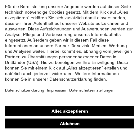
Zehenkappe
EN ISO 20345:2022 +
ZUM NEWSLETTER ANMELDEN
Norm
A1:2024
Obermaterial
Leder
Schutz chemische
Öl- und Benzinbeständigkeit
Risiken
(FO)
Schutz elektrische
Antistatik (A)
Risiken
Beständigkeit des
Schutz
Schuhoberteils gegen
Shops
Feuchtigkeit
Wasserdurchtritt und -
aufnahme (WRU)
Online-Shop für B2B-Kunden
Online-Shop für Personaldienstleister
Durchtritthemmung (P),
Schutz
Energieaufnahmevermögen
Online-Shop für Laserschutzprodukte
mechanische
im Fersenbereich (E), Schutz