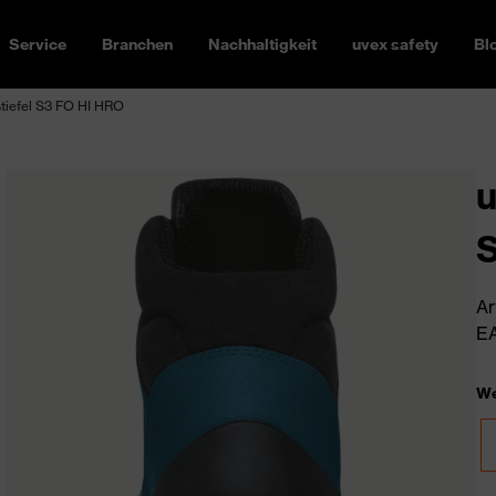
Service
Branchen
Nachhaltigkeit
uvex safety
Bl
tiefel S3 FO HI HRO
u
S
Ar
EA
We