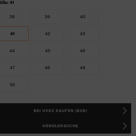
öße: 41
38
39
40
41
42
43
44
45
46
47
48
49
50
BEI UVEX KAUFEN (B2B)
HÄNDLERSUCHE