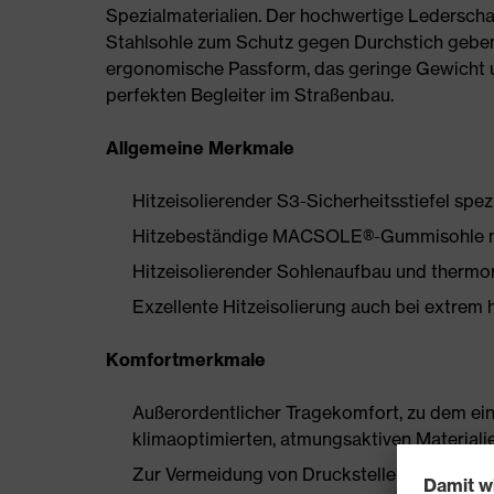
Spezialmaterialien. Der hochwertige Lederscha
Stahlsohle zum Schutz gegen Durchstich geben
ergonomische Passform, das geringe Gewicht 
perfekten Begleiter im Straßenbau.
Allgemeine Merkmale
Hitzeisolierender S3-Sicherheitsstiefel spezi
Hitzebeständige MACSOLE®-Gummisohle mit 
Hitzeisolierender Sohlenaufbau und thermor
Exzellente Hitzeisolierung auch bei extrem
Komfortmerkmale
Außerordentlicher Tragekomfort, zu dem ein
klimaoptimierten, atmungsaktiven Materiali
Zur Vermeidung von Druckstellen nahezu n