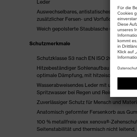
Leder
Auswechselbares, antistatisches Komfortfu
zusätzlicher Fersen- und Vorfußdämpfung
Weich gepolsterte Staublasche und Kragen
Schutzmerkmale
Schutzklasse S3 nach EN ISO 20345:2022
Hitzebeständiger Sohlenaufbau aus MACSO
optimale Dämpfung, mit hitzeisolierendem V
Wasserabweisendes Leder mit uvex waterst
Spritzwasser bei Regen und Reinigungsarbe
Zuverlässiger Schutz für Mensch und Mater
Anatomisch geformter Fersenkorb aus Gumm
100 % metallfreie uvex xenova®-Zehenschut
Seitenstabilität und thermisch nicht leiten