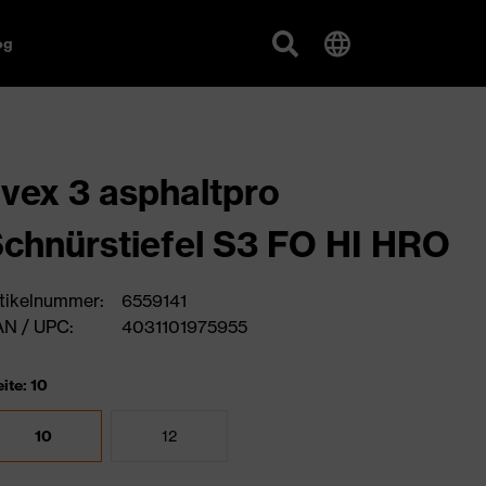
og
vex 3 asphaltpro
chnürstiefel S3 FO HI HRO
tikelnummer:
6559141
N / UPC:
4031101975955
ite: 10
10
12