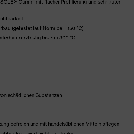
SOLE®-Gummi mit flacher Profilierung und sehr guter
ichtbarkeit
rbau (getestet laut Norm bei +150 °C)
terbau kurzfristig bis zu +300 °C
 von schädlichen Substanzen
g befreien und mit handelsüblichen Mitteln pflegen
huhtrockner wird nicht empfohlen