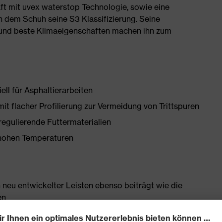
ft mit uvex waterstop Technologie, sowie eine
 dem Schuh seine S3 Klassifizierung. Seine
und beste Klimaeigenschaften machen ihn zum
ell für Asphaltierarbeiten
flacher Profilierung zur Vermeidung von Trittspuren
egulierende Futtermaterialien
 hohen Temperaturen
 neu entwickelter Leisten ebenso beiträgt wie die
en
ahtfreie Schaftkonstruktion aus wasserabweisendem