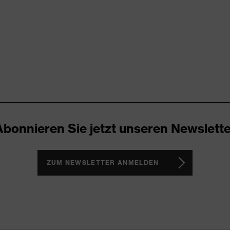
ch, Im Sohlenverlauf integrierter Fersenkorb, Reflektierende
te Staublasche, Weich gepolsterter Kragen
Abonnieren Sie jetzt unseren Newslette
3 asphaltpro
ZUM NEWSLETTER ANMELDEN