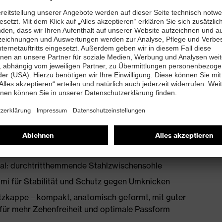
ßbett mit Feuchtigkeitstransportsystem und
LE®-Gummi mit Polyurethan Mittelsohlenkern für
lies und hitzeisolierendem Fußbett
op Technologie für sicheren Schutz gegen
iten
ial: durchtritthemmende Stahlzwischensohle
i für Stabilität und Schutz gegen Umknicken
zkappe – kompakt, anatomisch geformt, mit guter
d, für mehr Zehenfreiheit und optimale Passform