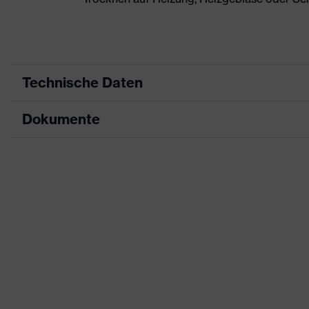
Technische Daten
Dokumente
Produktart
Sicherheitsschuh
Produkttyp
Stiefel
Datenblatt
Produktfamilie
uvex 3 asphaltpro
CE Konformitätserklärung
Schutzklasse
S3
Downloadportal für CE Konformitätserklä
Farbe
blau, schwarz
Geschlecht
Damen, Herren
Zehenkappe
uvex xenova® Kunststoff