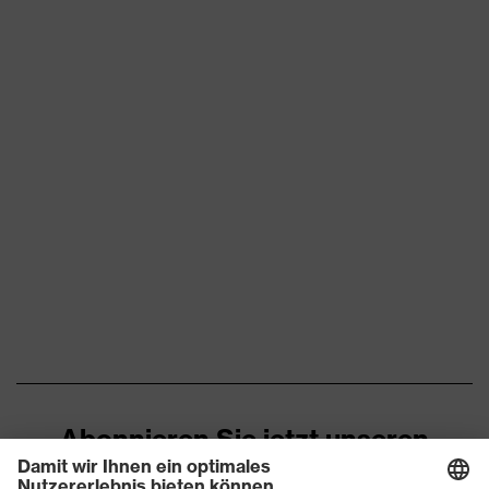
Durchtritthemmung
Stahlzwischensohle
uvex Technologie
uvex xenova®-System
Geschlossener
Fersenbereich, Im
Sohlenverlauf integrierter
Ausstattung
Fersenkorb, Reflektierende
Elemente, Weich gepolsterte
Staublasche, Weich
gepolsterter Kragen
Klimakomfortfußbett uvex 3
Fußbett
asphaltpro
Futter
Distance-Mesh
Abonnieren Sie jetzt unseren
Lieferumfang
1 Paar Sicherheitsschuhe
Newsletter