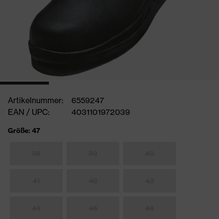
Artikelnummer:
6559247
EAN / UPC:
4031101972039
Größe: 47
38
39
40
41
42
43
44
45
46