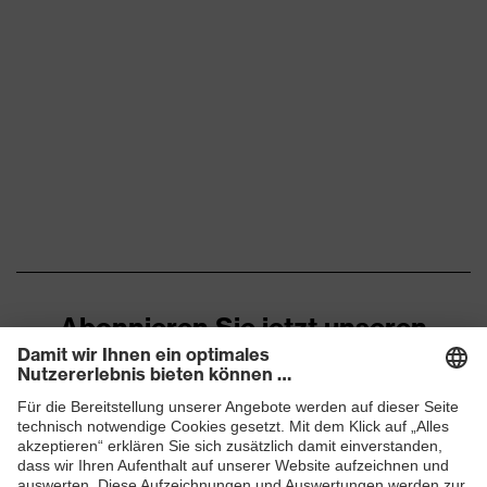
Geschlossener
Fersenbereich, Im
Sohlenverlauf integrierter
Ausstattung
Fersenkorb, Reflektierende
Elemente, Weich gepolsterte
Staublasche, Weich
gepolsterter Kragen
Klimakomfortfußbett uvex 3
Fußbett
asphaltpro
Futter
Distance-Mesh
Abonnieren Sie jetzt unseren
Lieferumfang
1 Paar Sicherheitsschuhe
Newsletter
Material Sohle
Gummi (GU)
ZUM NEWSLETTER ANMELDEN
Material
-
Überkappe