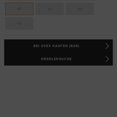
47
48
49
50
BEI UVEX KAUFEN (B2B)
HÄNDLERSUCHE