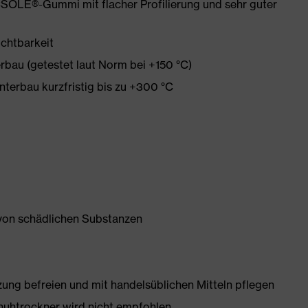
SOLE®-Gummi mit flacher Profilierung und sehr guter
ichtbarkeit
rbau (getestet laut Norm bei +150 °C)
terbau kurzfristig bis zu +300 °C
 von schädlichen Substanzen
g befreien und mit handelsüblichen Mitteln pflegen
huhtrockner wird nicht empfohlen