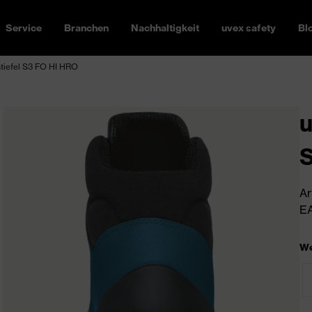
Service
Branchen
Nachhaltigkeit
uvex safety
Bl
tiefel S3 FO HI HRO
u
S
Ar
EA
We