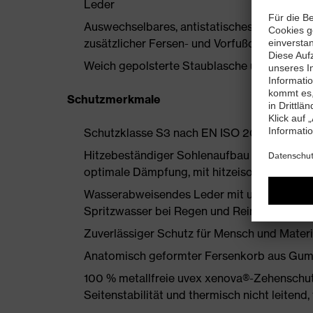
Leder
Auswechselbares, antistatisches Komfortfu
zusätzlicher Fersen- und Vorfußdämpfung
Weich gepolsterte Staublasche und Kragen
Schutzmerkmale
Schutzklasse S3 nach EN ISO 20345:2022
Hitzebeständiger Sohlenaufbau aus MACSO
optimale Dämpfung, mit hitzeisolierendem V
Wasserabweisendes Leder mit uvex waterst
Spritzwasser bei Regen und Reinigungsarbe
Zuverlässiger Schutz für Mensch und Mater
Anatomisch geformter Fersenkorb aus Gumm
100 % metallfreie uvex xenova®-Zehenschut
Seitenstabilität und thermisch nicht leiten