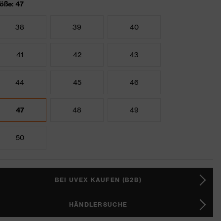
öße: 47
38
39
40
41
42
43
44
45
46
47
48
49
50
BEI UVEX KAUFEN (B2B)
HÄNDLERSUCHE