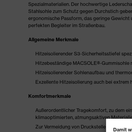
Spezialmaterialien. Der hochwertige Lederscha
Stahlsohle zum Schutz gegen Durchstich geben
ergonomische Passform, das geringe Gewicht 
perfekten Begleiter im Straßenbau.
Allgemeine Merkmale
Hitzeisolierender S3-Sicherheitsstiefel spezi
Hitzebeständige MACSOLE®-Gummisohle mit 
Hitzeisolierender Sohlenaufbau und thermor
Exzellente Hitzeisolierung auch bei extrem
Komfortmerkmale
Außerordentlicher Tragekomfort, zu dem ein
klimaoptimierten, atmungsaktiven Materiali
Zur Vermeidung von Druckstellen nahezu n