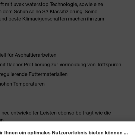
ft mit uvex waterstop Technologie, sowie eine
 dem Schuh seine S3 Klassifizierung. Seine
und beste Klimaeigenschaften machen ihn zum
ell für Asphaltierarbeiten
flacher Profilierung zur Vermeidung von Trittspuren
egulierende Futtermaterialien
 hohen Temperaturen
 neu entwickelter Leisten ebenso beiträgt wie die
en
ahtfreie Schaftkonstruktion aus wasserabweisendem