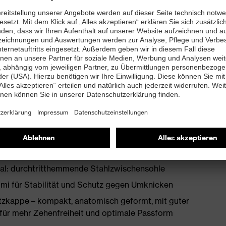
ßbett mit Feuchtigkeitstransportsystem und
LE®-Gummi mit Polyurethan Mittelsohlenkern für
lies und hitzeisolierendem Fußbett
op Technologie für sicheren Schutz gegen
iten
ial: durchtritthemmende Stahlzwischensohle
i für Stabilität und Schutz gegen Umknicken
zkappe – kompakt, anatomisch geformt, mit guter
d, für mehr Zehenfreiheit und optimale Passform