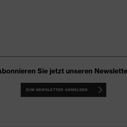
ch, Im Sohlenverlauf integrierter Fersenkorb, Reflektierende
te Staublasche, Weich gepolsterter Kragen
Abonnieren Sie jetzt unseren Newslette
3 asphaltpro
ZUM NEWSLETTER ANMELDEN