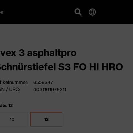
og
vex 3 asphaltpro
chnürstiefel S3 FO HI HRO
tikelnummer:
6559347
N / UPC:
4031101976211
ite: 12
10
12