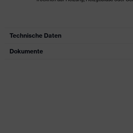
Technische Daten
Dokumente
Produktart
Sicherheitsschuh
Produkttyp
Stiefel
Datenblatt
Produktfamilie
uvex 3 asphaltpro
CE Konformitätserklärung
Schutzklasse
S3
Downloadportal für CE Konformitätserklä
Farbe
blau, schwarz
Geschlecht
Damen, Herren
Zehenkappe
uvex xenova® Kunststoff