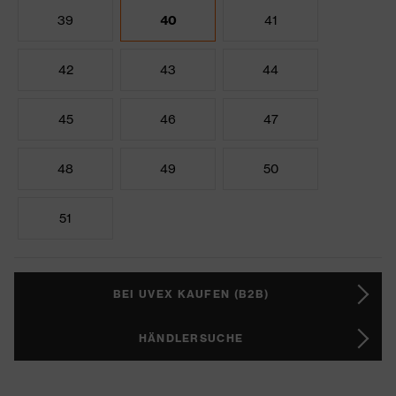
39
40
41
42
43
44
45
46
47
48
49
50
51
BEI UVEX KAUFEN (B2B)
HÄNDLERSUCHE