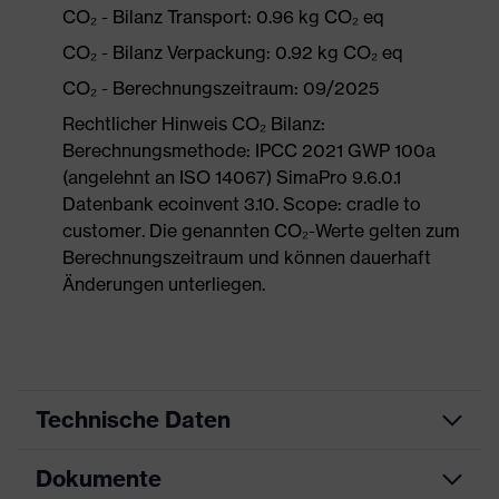
CO₂ - Bilanz Transport: 0.96 kg CO₂ eq
CO₂ - Bilanz Verpackung: 0.92 kg CO₂ eq
CO₂ - Berechnungszeitraum: 09/2025
Rechtlicher Hinweis CO₂ Bilanz:
Berechnungsmethode: IPCC 2021 GWP 100a
(angelehnt an ISO 14067) SimaPro 9.6.0.1
Datenbank ecoinvent 3.10. Scope: cradle to
customer. Die genannten CO₂-Werte gelten zum
Berechnungszeitraum und können dauerhaft
Änderungen unterliegen.
Technische Daten
Dokumente
Produktart
Sicherheitsschuh