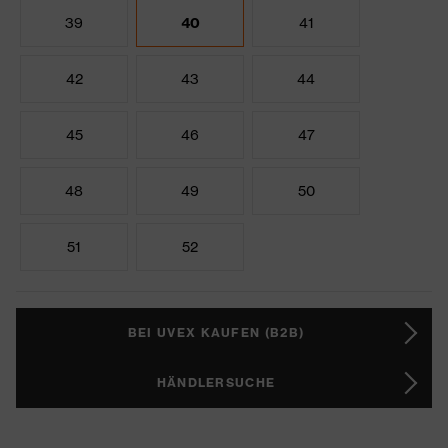
39
40
41
42
43
44
45
46
47
48
49
50
51
52
BEI UVEX KAUFEN (B2B)
HÄNDLERSUCHE