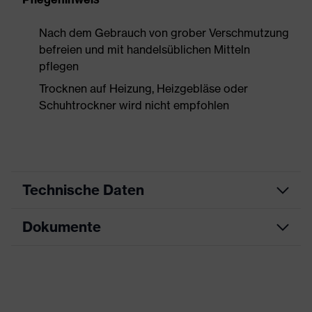
Nach dem Gebrauch von grober Verschmutzung
befreien und mit handelsüblichen Mitteln
pflegen
Trocknen auf Heizung, Heizgebläse oder
Schuhtrockner wird nicht empfohlen
Technische Daten
Dokumente
Produktart
Sicherheitsschuh
Produkttyp
Halbschuhe
Datenblatt
Produktfamilie
uvex 3
CE Konformitätserklärung