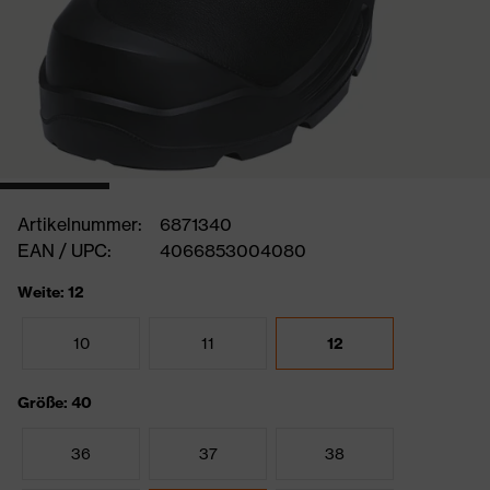
Artikelnummer:
6871340
EAN / UPC:
4066853004080
Weite: 12
10
11
12
Größe: 40
36
37
38