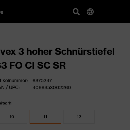
og
vex 3 hoher Schnürstiefel
3 FO CI SC SR
tikelnummer:
6875247
N / UPC:
4066853002260
ite: 11
10
11
12