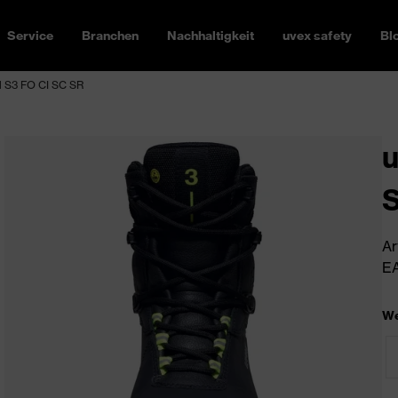
Service
Branchen
Nachhaltigkeit
uvex safety
Bl
l S3 FO CI SC SR
u
S
Ar
EA
We