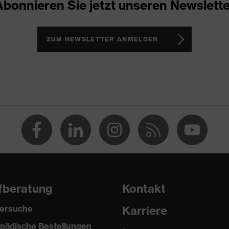
Abonnieren Sie jetzt unseren Newslette
ch, Im Sohlenverlauf integrierter Fersenkorb, Non-marking-
Reflektierende Elemente, uvex anklePro foam, Weich
Weich gepolsterter Kragen
ZUM NEWSLETTER ANMELDEN
 3
uvex i-PUREnrj
fberatung
Kontakt
ersuche
Karriere
pädische Bestellungen