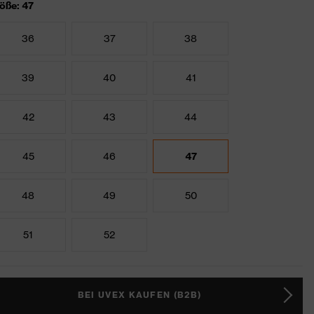
öße: 47
36
37
38
39
40
41
42
43
44
45
46
47
48
49
50
51
52
BEI UVEX KAUFEN (B2B)