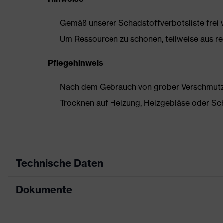
Gemäß unserer Schadstoffverbotsliste frei
Um Ressourcen zu schonen, teilweise aus rec
Pflegehinweis
Nach dem Gebrauch von grober Verschmutzun
Trocknen auf Heizung, Heizgebläse oder Sc
Technische Daten
Dokumente
Produktart
Sicherheitsschuh
Produkttyp
Stiefel
Datenblatt