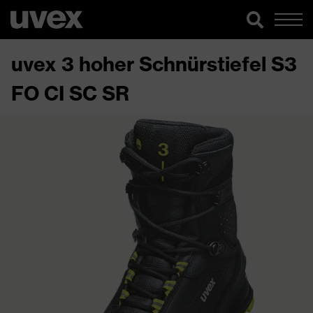
uvex 3 hoher Schnürstiefel S3
FO CI SC SR