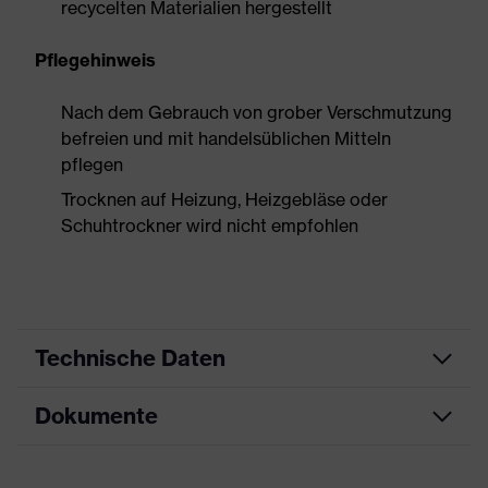
recycelten Materialien hergestellt
Pflegehinweis
Nach dem Gebrauch von grober Verschmutzung
befreien und mit handelsüblichen Mitteln
pflegen
Trocknen auf Heizung, Heizgebläse oder
Schuhtrockner wird nicht empfohlen
Technische Daten
Dokumente
Produktart
Sicherheitsschuh
Produkttyp
Stiefel
Datenblatt