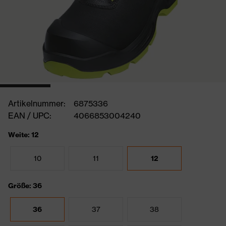
Artikelnummer:
6875336
EAN / UPC:
4066853004240
Weite: 12
10
11
12
Größe: 36
36
37
38