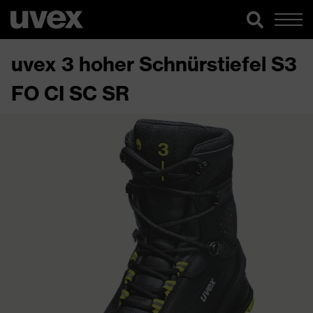
uvex 3 hoher Schnürstiefel S3
FO CI SC SR