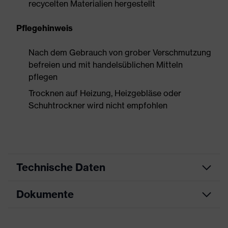
recycelten Materialien hergestellt
Pflegehinweis
Nach dem Gebrauch von grober Verschmutzung
befreien und mit handelsüblichen Mitteln
pflegen
Trocknen auf Heizung, Heizgebläse oder
Schuhtrockner wird nicht empfohlen
Technische Daten
Dokumente
Produktart
Sicherheitsschuh
Produkttyp
Stiefel
Datenblatt