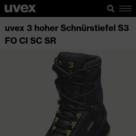
uvex 3 hoher Schnürstiefel S3
FO CI SC SR