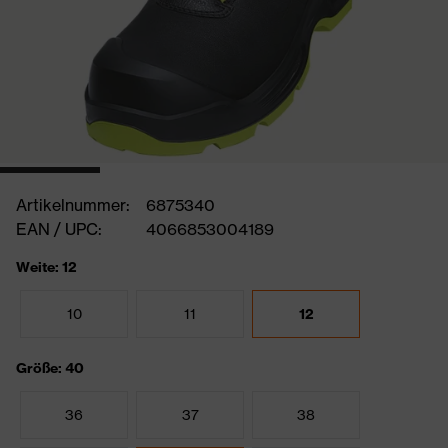
Artikelnummer:
6875340
EAN / UPC:
4066853004189
Weite: 12
10
11
12
Größe: 40
36
37
38