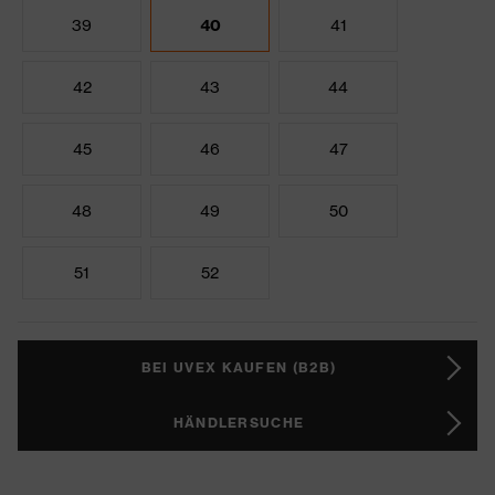
39
40
41
42
43
44
45
46
47
48
49
50
51
52
BEI UVEX KAUFEN (B2B)
HÄNDLERSUCHE