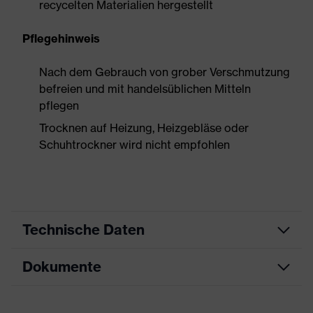
recycelten Materialien hergestellt
Pflegehinweis
Nach dem Gebrauch von grober Verschmutzung
befreien und mit handelsüblichen Mitteln
pflegen
Trocknen auf Heizung, Heizgebläse oder
Schuhtrockner wird nicht empfohlen
Technische Daten
Dokumente
Produktart
Sicherheitsschuh
Produkttyp
Stiefel
Datenblatt