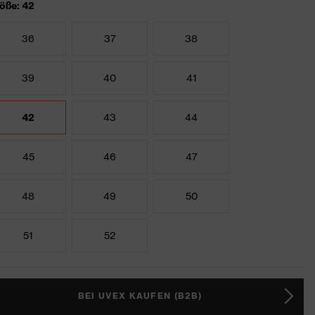
öße: 42
36
37
38
39
40
41
42
43
44
45
46
47
48
49
50
51
52
BEI UVEX KAUFEN (B2B)