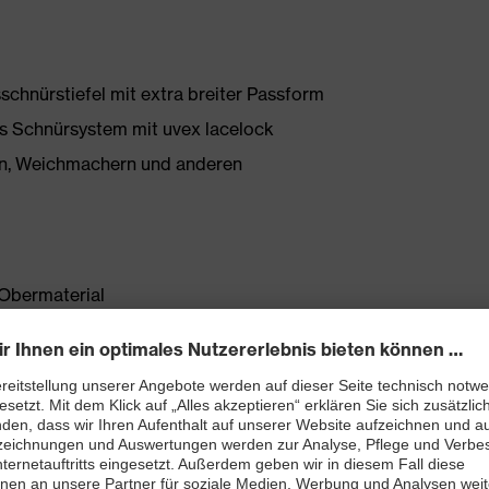
schnürstiefel mit extra breiter Passform
s Schnürsystem mit uvex lacelock
onen, Weichmachern und anderen
Obermaterial
t
ett (Art. Nr.: 86937-9)