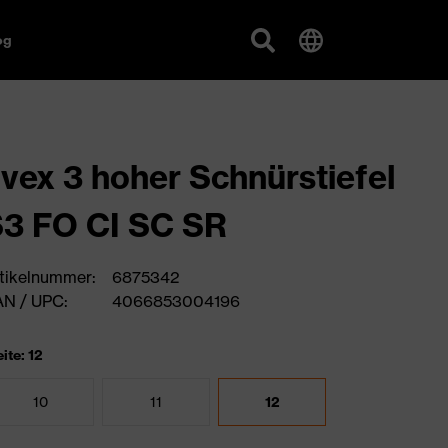
og
vex 3 hoher Schnürstiefel
3 FO CI SC SR
tikelnummer:
6875342
N / UPC:
4066853004196
ite: 12
10
11
12