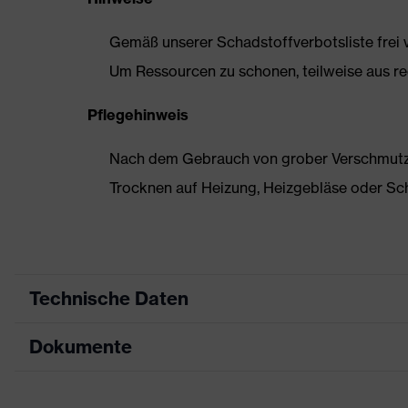
Gemäß unserer Schadstoffverbotsliste frei
Um Ressourcen zu schonen, teilweise aus rec
Pflegehinweis
Nach dem Gebrauch von grober Verschmutzun
Trocknen auf Heizung, Heizgebläse oder Sc
Technische Daten
Dokumente
Produktart
Sicherheitsschuh
Produkttyp
Stiefel
Datenblatt