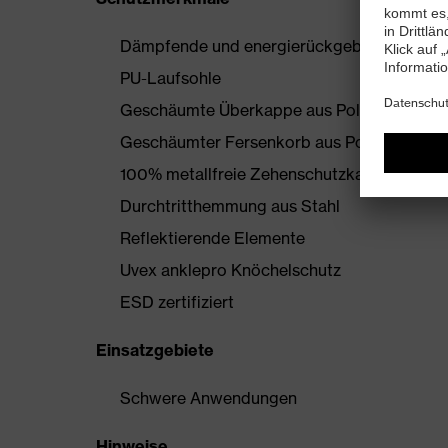
Dämpfende und energierückgebende uvex i
PU-Laufsohle
Geschäumte Überkappe aus Polyurethan
Geschäumter Fersenkorb aus Polyurethan
100% metallfreie Zehenschutzkappe
Durchtritthemmung aus Stahl
Reflektierende Elemente
Uvex anklepro Knöchelschutz
ESD zertifiziert
Einsatzgebiete
Schwere Anwendungen
Hinweise