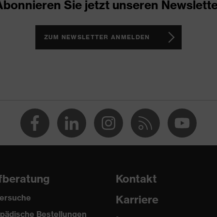
Abonnieren Sie jetzt unseren Newslette
ch, Im Sohlenverlauf integrierter Fersenkorb, Non-marking-
Reflektierende Elemente, uvex anklePro foam, Weich
Weich gepolsterter Kragen
ZUM NEWSLETTER ANMELDEN
 3
uvex i-PUREnrj
fberatung
Kontakt
ersuche
Karriere
pädische Bestellungen