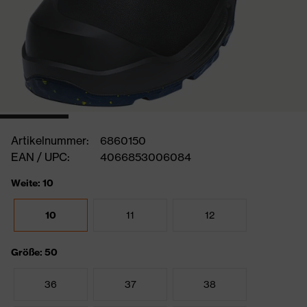
Artikelnummer:
6860150
EAN / UPC:
4066853006084
Weite: 10
10
11
12
Größe: 50
36
37
38