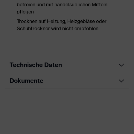
befreien und mit handelsüblichen Mitteln
pflegen
Trocknen auf Heizung, Heizgebläse oder
Schuhtrockner wird nicht empfohlen
Technische Daten
Dokumente
Produktart
Sicherheitsschuh
Produkttyp
Halbschuhe
Datenblatt
Produktfamilie
uvex 3 MACSOLE®
CE Konformitätserklärung
Schutzklasse
S3
Downloadportal für CE