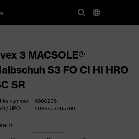
og
uvex 3 MACSOLE®
albschuh S3 FO CI HI HRO
SC SR
tikelnummer:
6860238
N / UPC:
4066853005780
ite: 11