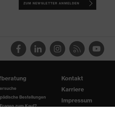
ZUM NEWSLETTER ANMELDEN
 3
-Gummi (PU/GU)
fberatung
Kontakt
ersuche
Karriere
pädische Bestellungen
Impressum
Fragen zum Kauf?
Datenschutz