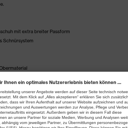
e.
sschuh mit extra breiter Passform
es Schnürsystem
Obermaterial
t
ett (Art. Nr.: 86937-9)