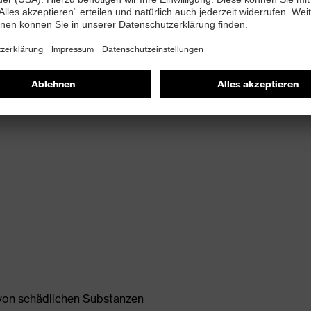
-PUREnrj Zwischensohle
ige uvex MACSOLE®-Gummilaufsohle
 von schädlichen Substanzen