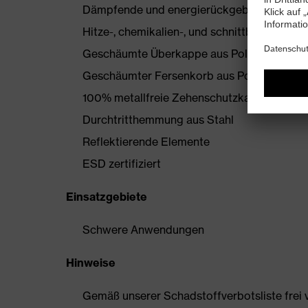
Dämpfende und energierückgebende uvex i
Hitze-, chemikalien-, und schnittbeständ
Geschäumte Überkappe aus Polyurethan
Geschäumter Fersenkorb aus Polyurethan
100% metallfreie Zehenschutzkappe
Durchtritthemmung aus Stahl
Reflektierende Elemente
ESD zertifiziert
Einsatzgebiete
Schwere Anwendungen
Hinweise
Gemäß unserer Schadstoffverbotsliste frei