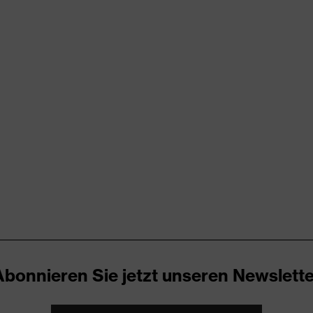
rungen
er Aufladung (ESD) mit einem Ableitwiderstand kleiner 100
kappe
zone, uvex i-PUREnrj, uvex medicare, uvex waterstop, uvex
Abonnieren Sie jetzt unseren Newslette
ch, Im Sohlenverlauf integrierter Fersenkorb, Non-marking-
Reflektierende Elemente, Weich gepolsterte Staublasche, Weich