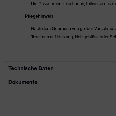
Um Ressourcen zu schonen, teilweise aus rec
Pflegehinweis
Nach dem Gebrauch von grober Verschmutzun
Trocknen auf Heizung, Heizgebläse oder Sc
Technische Daten
Dokumente
Produktart
Sicherheitsschuh
Produkttyp
Halbschuhe
Datenblatt
Produktfamilie
uvex 3 MACSOLE®
CE Konformitätserklärung