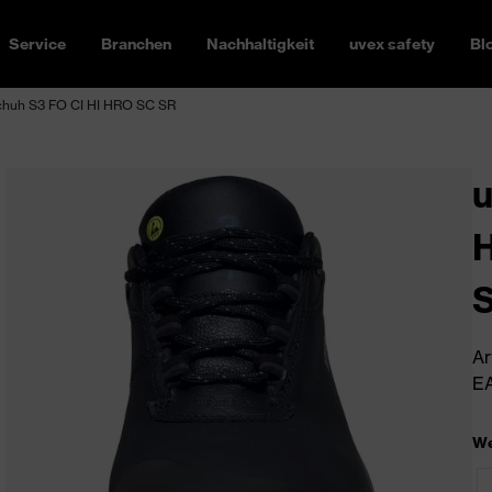
Service
Branchen
Nachhaltigkeit
uvex safety
Bl
huh S3 FO CI HI HRO SC SR
H
Ar
EA
We