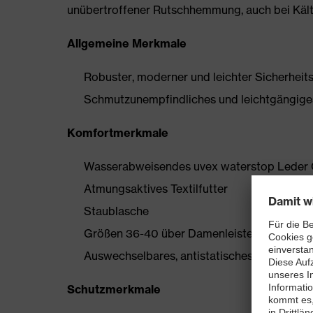
unübertroffener Rutschhemmung, auch bei Kält
Allgemeine Merkmale
Robuster, moderner und leichter Sicherheit
Schmutzunempfindliches und leichtgängig
Komfortmerkmale
Wasserabweisendes uvex waterstop Leder 
Atmungsaktives Textilfutter
Staublasche
Größen 36-40 über Damenleisten hergestell
Auswechselbares, antistatisches Komfortfußb
Schutzmerkmale