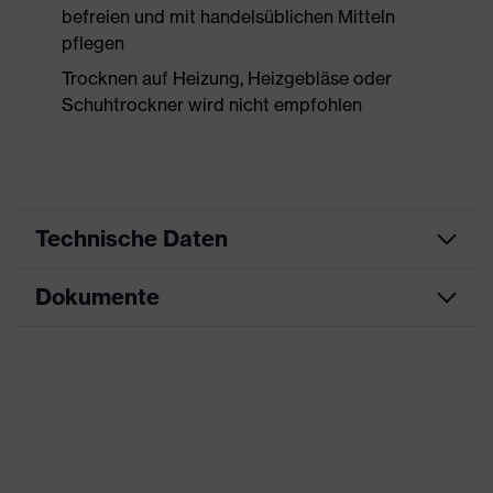
befreien und mit handelsüblichen Mitteln
pflegen
Trocknen auf Heizung, Heizgebläse oder
Schuhtrockner wird nicht empfohlen
Technische Daten
Dokumente
Produktart
Sicherheitsschuh
Produkttyp
Halbschuhe
Datenblatt
Produktfamilie
uvex 3 MACSOLE®
CE Konformitätserklärung
Schutzklasse
S3
Downloadportal für CE