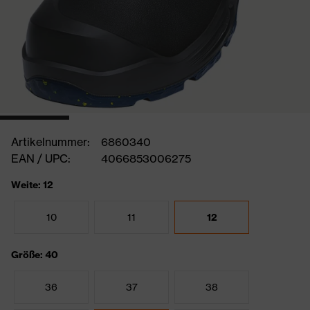
Artikelnummer:
6860340
EAN / UPC:
4066853006275
Weite: 12
10
11
12
Größe: 40
36
37
38