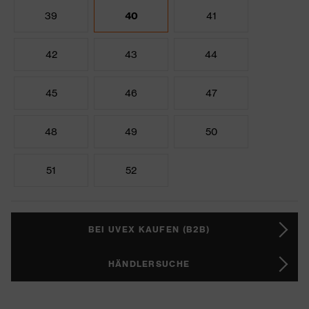
39
40
41
42
43
44
45
46
47
48
49
50
51
52
BEI UVEX KAUFEN (B2B)
HÄNDLERSUCHE