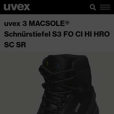
uvex 3 MACSOLE®
Schnürstiefel S3 FO CI HI HRO
SC SR