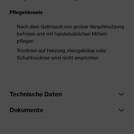
Pflegehinweis
Nach dem Gebrauch von grober Verschmutzung
befreien und mit handelsüblichen Mitteln
pflegen
Trocknen auf Heizung, Heizgebläse oder
Schuhtrockner wird nicht empfohlen
Technische Daten
Dokumente
Produktart
Sicherheitsschuh
Produkttyp
Stiefel
Datenblatt