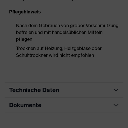
Pflegehinweis
Nach dem Gebrauch von grober Verschmutzung
befreien und mit handelsüblichen Mitteln
pflegen
Trocknen auf Heizung, Heizgebläse oder
Schuhtrockner wird nicht empfohlen
Technische Daten
Dokumente
Produktart
Sicherheitsschuh
Produkttyp
Stiefel
Datenblatt