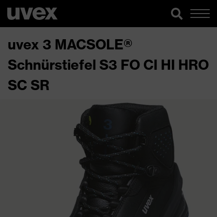
uvex 3 MACSOLE®
Schnürstiefel S3 FO CI HI HRO
SC SR