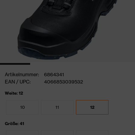
Artikelnummer:
6864341
EAN / UPC:
4066853039532
Weite: 12
10
11
12
Größe: 41