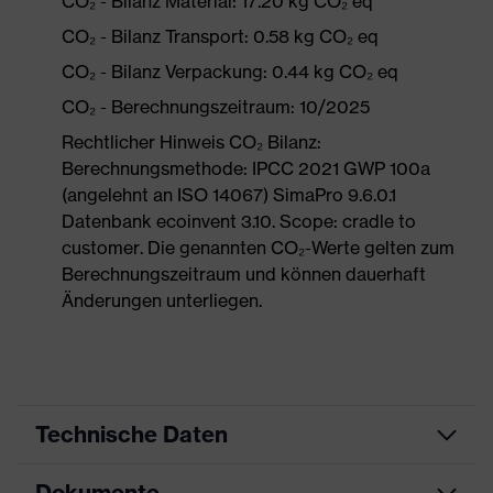
CO₂ - Bilanz Material: 17.20 kg CO₂ eq
CO₂ - Bilanz Transport: 0.58 kg CO₂ eq
CO₂ - Bilanz Verpackung: 0.44 kg CO₂ eq
CO₂ - Berechnungszeitraum: 10/2025
Rechtlicher Hinweis CO₂ Bilanz:
Berechnungsmethode: IPCC 2021 GWP 100a
(angelehnt an ISO 14067) SimaPro 9.6.0.1
Datenbank ecoinvent 3.10. Scope: cradle to
customer. Die genannten CO₂-Werte gelten zum
Berechnungszeitraum und können dauerhaft
Änderungen unterliegen.
Technische Daten
Dokumente
Produktart
Sicherheitsschuh