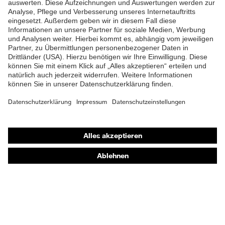
Lieferumfang
1 Paar Sicherheitsschuhe
Material Fußbett
Polyurethan (PU)
Zweidichten-Polyurethan-
Material Sohle
Gummi (PU/GU)
Material
Polyurethan (PU)
Überkappe
Shops
Gummi (GU), Polyester
Material Verschluss
Online-Shop für B2B-Kunden
(PES)
Online-Shop für Personaldienstleister
Material
Kunststoff
Zehenkappe
Online-Shop für Laserschutzprodukte
uvex Optik Shop Fürth
Obermaterial
Leder
E | 3 Store
Schutz chemische
Öl- und Benzinbeständigkeit