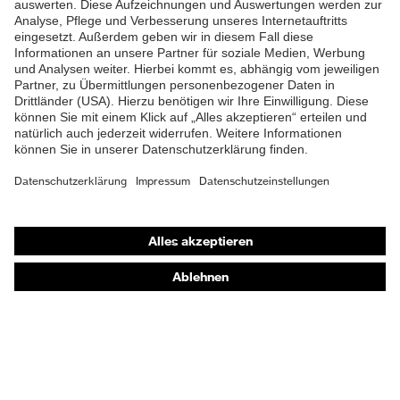
Lieferumfang
1 Paar Sicherheitsschuhe
Material Fußbett
Polyurethan (PU)
Zweidichten-Polyurethan-
Material Sohle
Gummi (PU/GU)
Material
Polyurethan (PU)
Überkappe
Shops
Gummi (GU), Polyester
Material Verschluss
Online-Shop für B2B-Kunden
(PES)
Online-Shop für Personaldienstleister
Material
Kunststoff
Zehenkappe
Online-Shop für Laserschutzprodukte
uvex Optik Shop Fürth
Obermaterial
Leder
E | 3 Store
Schutz chemische
Öl- und Benzinbeständigkeit