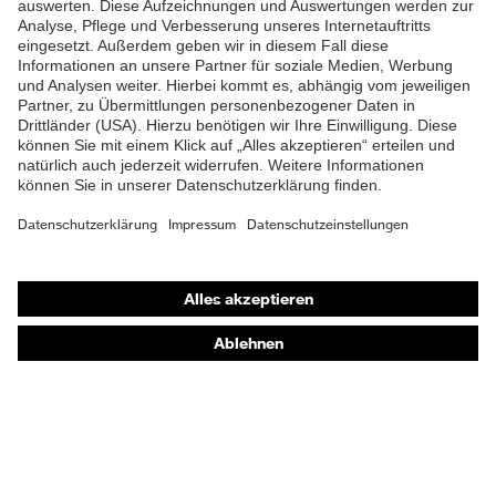
Lieferumfang
1 Paar Sicherheitsschuhe
Material Fußbett
Polyurethan (PU)
Zweidichten-Polyurethan-
Material Sohle
Gummi (PU/GU)
Material
Polyurethan (PU)
Überkappe
Shops
Gummi (GU), Polyester
Material Verschluss
Online-Shop für B2B-Kunden
(PES)
Online-Shop für Personaldienstleister
Material
Kunststoff
Zehenkappe
Online-Shop für Laserschutzprodukte
uvex Optik Shop Fürth
Obermaterial
Leder
E | 3 Store
Schutz chemische
Öl- und Benzinbeständigkeit