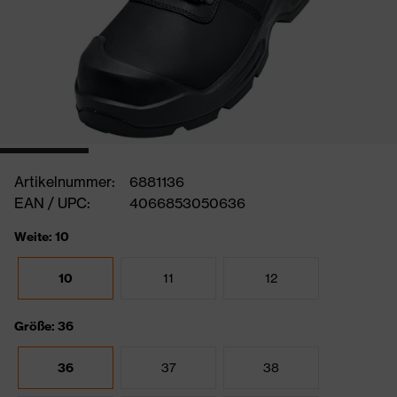
Artikelnummer:
6881136
EAN / UPC:
4066853050636
Weite: 10
10
11
12
Größe: 36
36
37
38