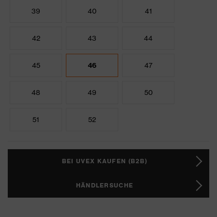
39
40
41
42
43
44
45
46
47
48
49
50
51
52
BEI UVEX KAUFEN (B2B)
HÄNDLERSUCHE