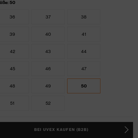
öße: 50
36
37
38
39
40
41
42
43
44
45
46
47
48
49
50
51
52
BEI UVEX KAUFEN (B2B)