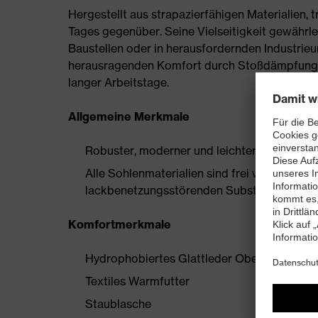
Hergestellt aus strapazierfähigen Materialien,
Tages gegenüber. Seine Vielseitigkeit gewährle
Baustellen oder in herausfordernden Industrie
herausragenden Komfort durch Stoßdämpfung,
langer Arbeitstage.
Allgemeine Merkmale
Robuster, moderner und leichter Sicherheits
Alle Sohlenmaterialien sind frei von Silik
lackbenetzungsstörenden Substanzen
Komfortmerkmale
Hydrophobiertes Glattleder Obermaterial
Textiles Warmfutter
Staublasche