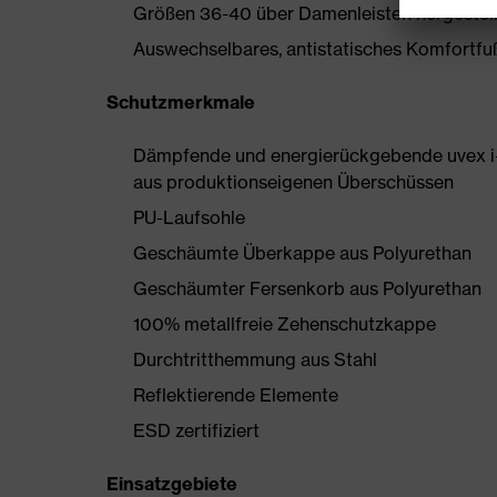
Größen 36-40 über Damenleisten hergestell
Auswechselbares, antistatisches Komfortfußb
Schutzmerkmale
Dämpfende und energierückgebende uvex i-
aus produktionseigenen Überschüssen
PU-Laufsohle
Geschäumte Überkappe aus Polyurethan
Geschäumter Fersenkorb aus Polyurethan
100% metallfreie Zehenschutzkappe
Durchtritthemmung aus Stahl
Reflektierende Elemente
ESD zertifiziert
Einsatzgebiete