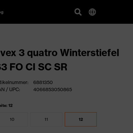
og
vex 3 quatro Winterstiefel
3 FO CI SC SR
tikelnummer:
6881350
N / UPC:
4066853050865
ite: 12
10
11
12