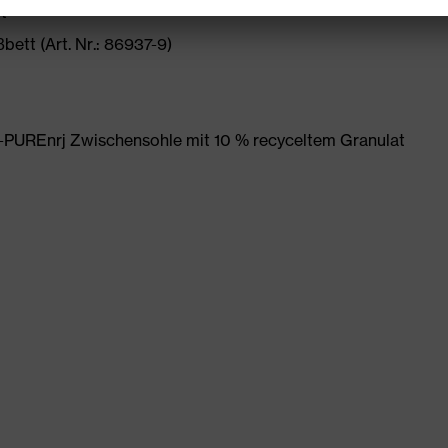
t
ett (Art. Nr.: 86937-9)
PUREnrj Zwischensohle mit 10 % recyceltem Granulat