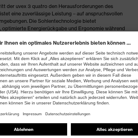
 tritt der uvex 3 quatro den Herausforderungen des
istet eine zuverlässige Leistung – auf anspruchsvollen
umgebungen. Die Sohlentechnologie bietet
 optimierte Energierückgabe und Ergonomie während
schnürstiefel mit extra breiter Passform
onen, Weichmachern und anderen