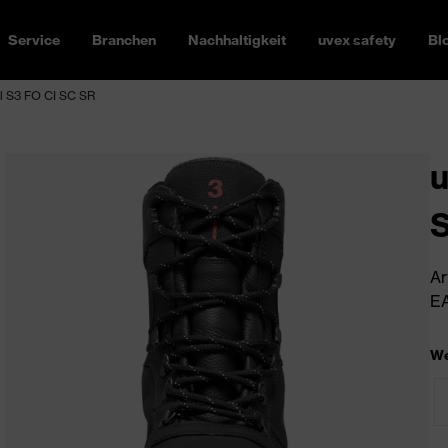
Service
Branchen
Nachhaltigkeit
uvex safety
Bl
el S3 FO CI SC SR
u
S
Ar
EA
We