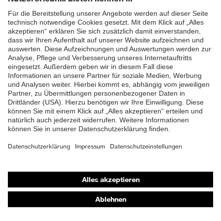
EN ISO 20345:2022 +
Norm
ZUM NEWSLETTER ANMELDEN
A1:2024
Obermaterial
Leder
Schutz chemische
Öl- und Benzinbeständigkeit
Risiken
(FO)
Schutz elektrische
Antistatik (A)
Risiken
Sohle
uvex 3
Shops
Verschluss
Reißverschluss
Online-Shop für B2B-Kunden
Online-Shop für Personaldienstleister
Online-Shop für Laserschutzprodukte