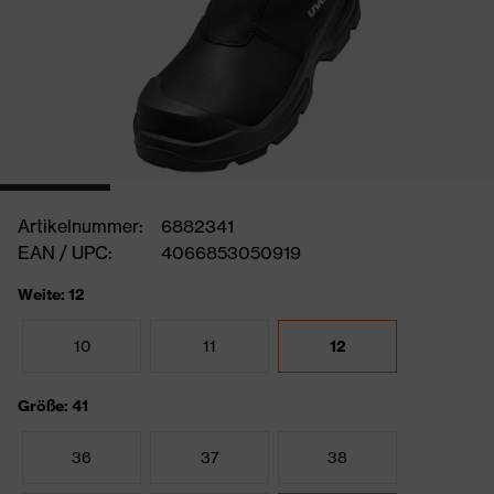
Artikelnummer:
6882341
EAN / UPC:
4066853050919
Weite: 12
10
11
12
Größe: 41
36
37
38