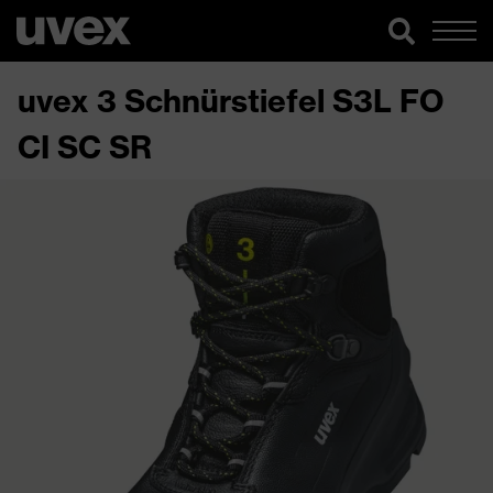
uvex 3 Schnürstiefel S3L FO
CI SC SR