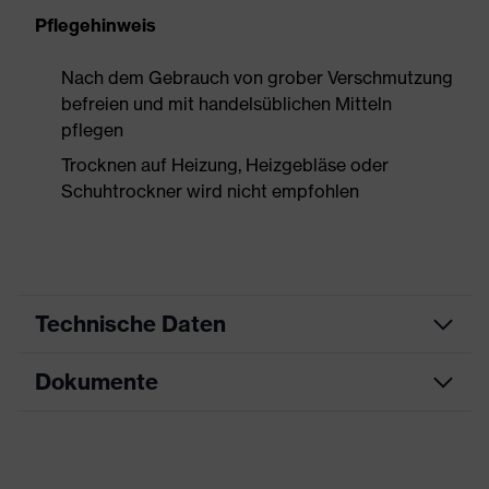
Pflegehinweis
Nach dem Gebrauch von grober Verschmutzung
befreien und mit handelsüblichen Mitteln
pflegen
Trocknen auf Heizung, Heizgebläse oder
Schuhtrockner wird nicht empfohlen
Technische Daten
Dokumente
Produktart
Sicherheitsschuh
Produkttyp
Stiefel
Datenblatt
Produktfamilie
uvex 3