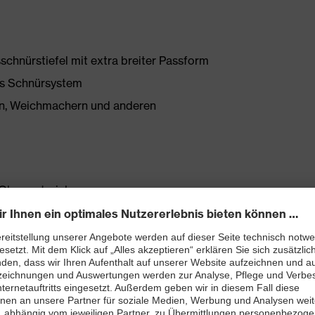
schnürstiefel mit extra breiter Passform
es Schnürsystem
onen, Weichmachern und anderen
Obermaterial
t
ett (Art. Nr.: 86937-9)