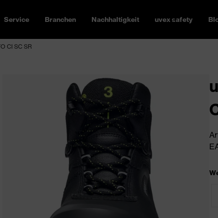
Service
Branchen
Nachhaltigkeit
uvex safety
Bl
FO CI SC SR
u
C
Ar
EA
We