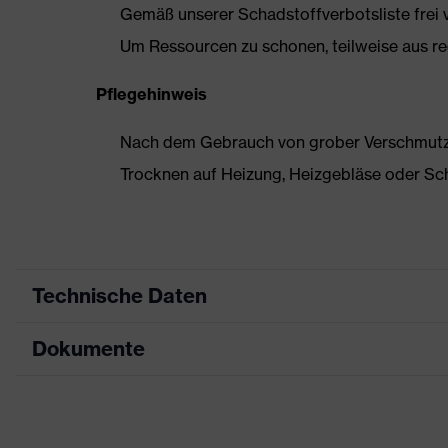
Gemäß unserer Schadstoffverbotsliste frei
Um Ressourcen zu schonen, teilweise aus rec
Pflegehinweis
Nach dem Gebrauch von grober Verschmutzun
Trocknen auf Heizung, Heizgebläse oder Sc
Technische Daten
Dokumente
Produktart
Sicherheitsschuh
Produkttyp
Stiefel
Datenblatt
Produktfamilie
uvex 3