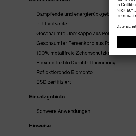
Dämpfende und energierückgebende uvex i
PU-Laufsohle
Geschäumte Überkappe aus Polyurethan
Geschäumter Fersenkorb aus Polyurethan
100% metallfreie Zehenschutzkappe
Flexible textile Durchtritthemmung
Reflektierende Elemente
ESD zertifiziert
Einsatzgebiete
Schwere Anwendungen
Hinweise