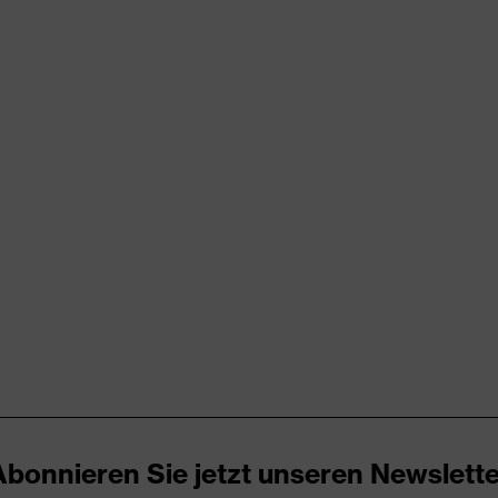
rungen
er Aufladung (ESD) mit einem Ableitwiderstand kleiner 100
kappe
nova® Zwischensohle
m x, uvex climazone, uvex i-PUREnrj, uvex medicare+, uvex
-System
Abonnieren Sie jetzt unseren Newslette
ch, Im Sohlenverlauf integrierter Fersenkorb, Non-marking-