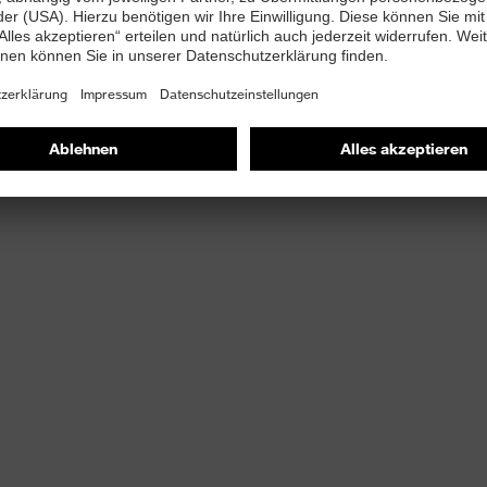
-PUREnrj Zwischensohle