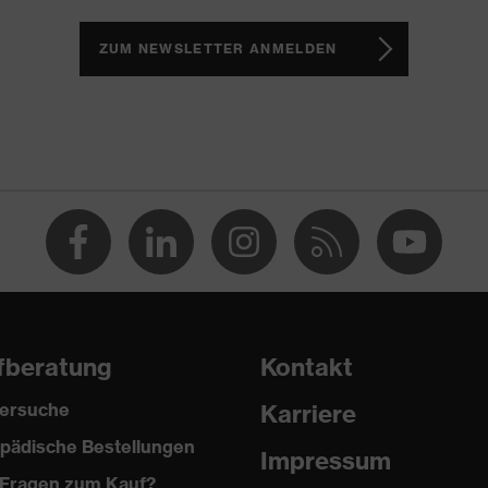
Reflektierende Elemente, uvex anklePro foam, Weich
Weich gepolsterter Kragen
ZUM NEWSLETTER ANMELDEN
22
 3
uvex i-PUREnrj
fberatung
Kontakt
ersuche
Karriere
pädische Bestellungen
Impressum
Fragen zum Kauf?