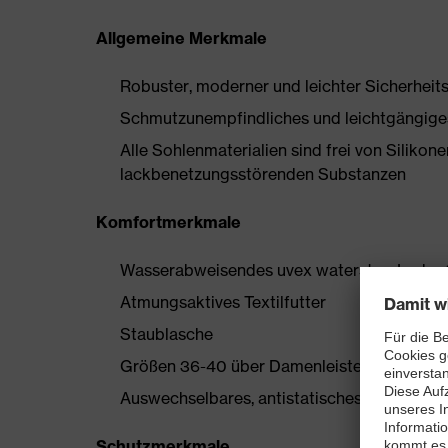
Allgemeine Merkmale
Robuster, moderner und leichter Sicherheits
Schmutzunempfindliches und leichtgängig
Alle Sohlenmaterialien sind frei von Silik
lackbenetzungsstörenden Substanzen
Komfortmerkmale
Wasserabweisendes uvex waterstop Leder 
Atmungsaktives Textilfutter
Staublasche
Größen 36-40 über Damenleisten hergestell
Auswechselbares, antistatisches Komfortfußb
Schutzmerkmale