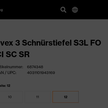
og
vex 3 Schnürstiefel S3L FO
I SC SR
tikelnummer:
6874348
N / UPC:
4031101943169
ite: 12
10
11
12