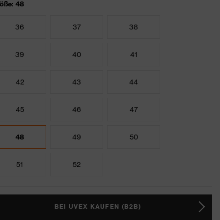
öße: 48
36
37
38
39
40
41
42
43
44
45
46
47
48
49
50
51
52
BEI UVEX KAUFEN (B2B)