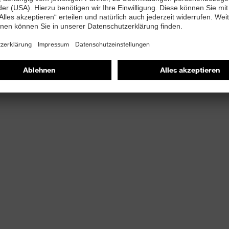
-PUREnrj Zwischensohle
ige uvex MACSOLE®-Gummilaufsohle