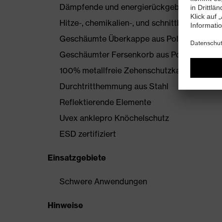
Dämpfende und energierückgebende uvex i
Hitze-, chemikalien-, und schnittbeständ
Geschäumte Überkappe aus Polyurethan
Geschäumter Fersenkorb aus Polyurethan
100% metallfreie Zehenschutzkappe
Durchtritthemmung aus Stahl
Reflektierende Elemente
Uvex anklepro Knöchelschutz
ESD zertifiziert
Einsatzgebiete
Schwere Anwendungen
Hinweise