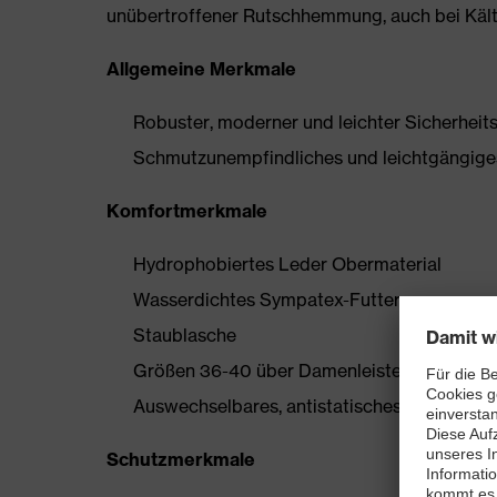
unübertroffener Rutschhemmung, auch bei Kält
Allgemeine Merkmale
Robuster, moderner und leichter Sicherheit
Schmutzunempfindliches und leichtgängig
Komfortmerkmale
Hydrophobiertes Leder Obermaterial
Wasserdichtes Sympatex-Futter
Staublasche
Größen 36-40 über Damenleisten hergestell
Auswechselbares, antistatisches Komfortfußb
Schutzmerkmale