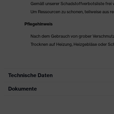
Gemäß unserer Schadstoffverbotsliste frei
Um Ressourcen zu schonen, teilweise aus rec
Pflegehinweis
Nach dem Gebrauch von grober Verschmutzun
Trocknen auf Heizung, Heizgebläse oder Sc
Technische Daten
Dokumente
Produktart
Sicherheitsschuh
Produkttyp
Halbschuhe
Datenblatt
Produktfamilie
uvex 3 MACSOLE®