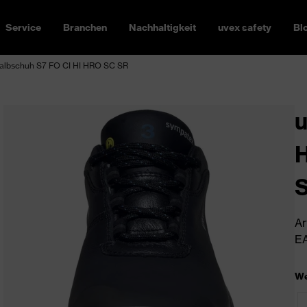
Service
Branchen
Nachhaltigkeit
uvex safety
Bl
lbschuh S7 FO CI HI HRO SC SR
H
Ar
EA
We