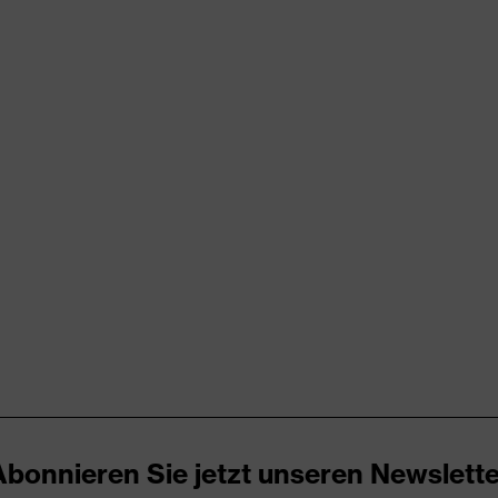
rungen
er Aufladung (ESD) mit einem Ableitwiderstand kleiner 100
kappe
zone, uvex i-PUREnrj, uvex medicare, uvex waterstop, uvex
Abonnieren Sie jetzt unseren Newslette
h, Profilierte Sohle