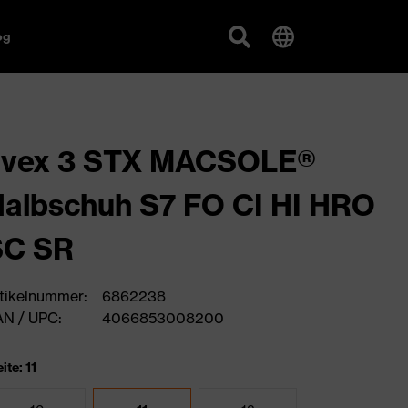
og
uvex 3 STX MACSOLE®
albschuh S7 FO CI HI HRO
SC SR
tikelnummer:
6862238
N / UPC:
4066853008200
ite: 11