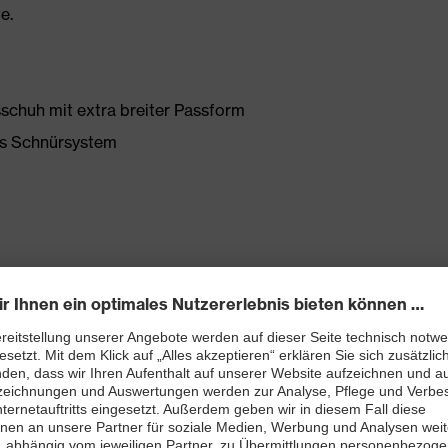
e.
sschuh mit extra breiter Passform
es Schnürsystem
t
ett (Art. Nr.: 86937-9)