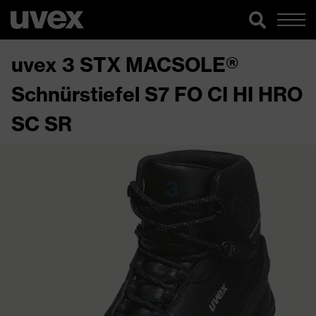
uvex 3 STX MACSOLE®
Schnürstiefel S7 FO CI HI HRO
SC SR