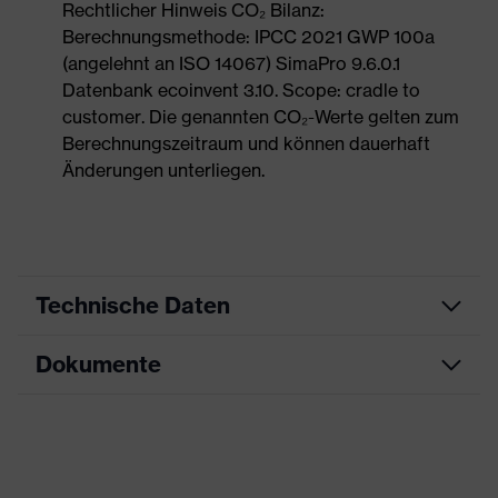
Rechtlicher Hinweis CO₂ Bilanz:
Berechnungsmethode: IPCC 2021 GWP 100a
(angelehnt an ISO 14067) SimaPro 9.6.0.1
Datenbank ecoinvent 3.10. Scope: cradle to
customer. Die genannten CO₂-Werte gelten zum
Berechnungszeitraum und können dauerhaft
Änderungen unterliegen.
Technische Daten
Dokumente
Produktart
Sicherheitsschuh
Produkttyp
Stiefel
Datenblatt
Produktfamilie
uvex 3 MACSOLE®
CE Konformitätserklärung