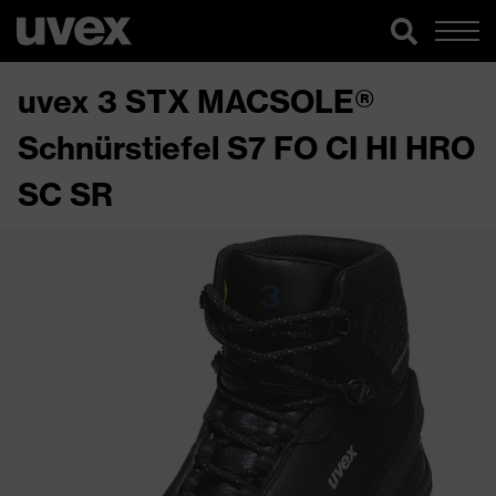
uvex 3 STX MACSOLE®
Schnürstiefel S7 FO CI HI HRO
SC SR