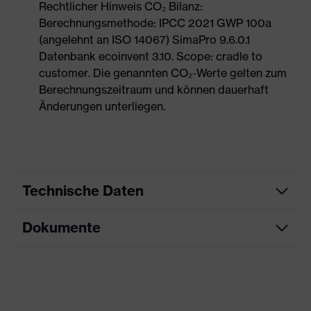
Rechtlicher Hinweis CO₂ Bilanz:
Berechnungsmethode: IPCC 2021 GWP 100a
(angelehnt an ISO 14067) SimaPro 9.6.0.1
Datenbank ecoinvent 3.10. Scope: cradle to
customer. Die genannten CO₂-Werte gelten zum
Berechnungszeitraum und können dauerhaft
Änderungen unterliegen.
Technische Daten
Dokumente
Produktart
Sicherheitsschuh
Produkttyp
Stiefel
Datenblatt
Produktfamilie
uvex 3 MACSOLE®
CE Konformitätserklärung