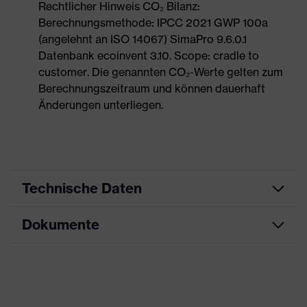
Rechtlicher Hinweis CO₂ Bilanz:
Berechnungsmethode: IPCC 2021 GWP 100a
(angelehnt an ISO 14067) SimaPro 9.6.0.1
Datenbank ecoinvent 3.10. Scope: cradle to
customer. Die genannten CO₂-Werte gelten zum
Berechnungszeitraum und können dauerhaft
Änderungen unterliegen.
Technische Daten
Dokumente
Produktart
Sicherheitsschuh
Produkttyp
Stiefel
Datenblatt
Produktfamilie
uvex 3 MACSOLE®
CE Konformitätserklärung