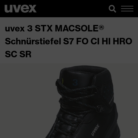
uvex 3 STX MACSOLE®
Schnürstiefel S7 FO CI HI HRO
SC SR