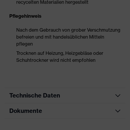
recycelten Materialien hergestellt
Pflegehinweis
Nach dem Gebrauch von grober Verschmutzung
befreien und mit handelsüblichen Mitteln
pflegen
Trocknen auf Heizung, Heizgebläse oder
Schuhtrockner wird nicht empfohlen
Technische Daten
Dokumente
Produktart
Sicherheitsschuh
Produkttyp
Stiefel
Datenblatt