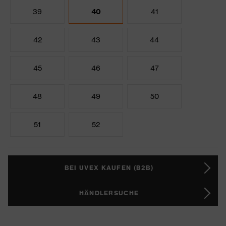
39
40
41
42
43
44
45
46
47
48
49
50
51
52
BEI UVEX KAUFEN (B2B)
HÄNDLERSUCHE