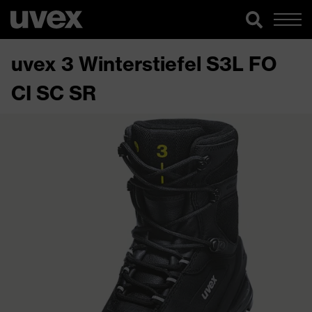
uvex 3 Winterstiefel S3L FO
CI SC SR