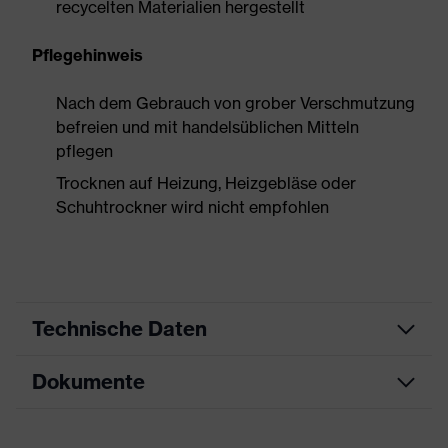
recycelten Materialien hergestellt
Pflegehinweis
Nach dem Gebrauch von grober Verschmutzung
befreien und mit handelsüblichen Mitteln
pflegen
Trocknen auf Heizung, Heizgebläse oder
Schuhtrockner wird nicht empfohlen
Technische Daten
Dokumente
Produktart
Sicherheitsschuh
Produkttyp
Stiefel
Datenblatt