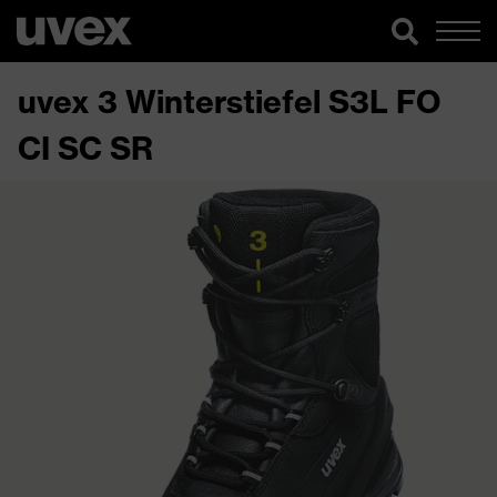
uvex 3 Winterstiefel S3L FO
CI SC SR