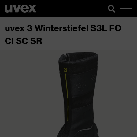
uvex 3 Winterstiefel S3L FO
CI SC SR