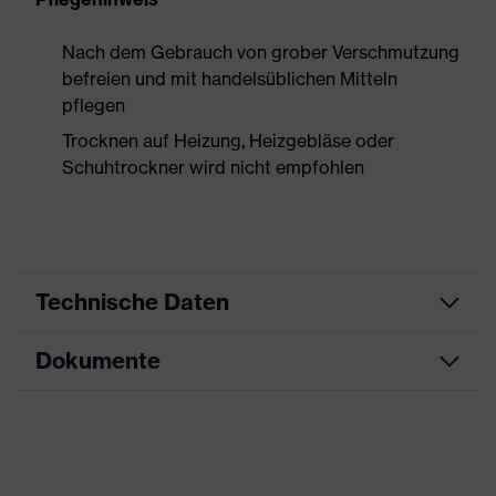
Nach dem Gebrauch von grober Verschmutzung
befreien und mit handelsüblichen Mitteln
pflegen
Trocknen auf Heizung, Heizgebläse oder
Schuhtrockner wird nicht empfohlen
Technische Daten
Dokumente
Produktart
Sicherheitsschuh
Produkttyp
Stiefel
Datenblatt
Produktfamilie
uvex 3
CE Konformitätserklärung