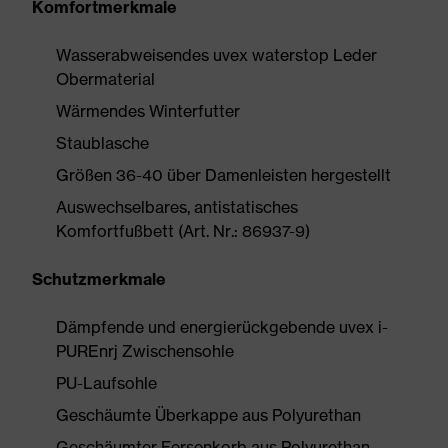
Komfortmerkmale
Wasserabweisendes uvex waterstop Leder
Obermaterial
Wärmendes Winterfutter
Staublasche
Größen 36-40 über Damenleisten hergestellt
Auswechselbares, antistatisches
Komfortfußbett (Art. Nr.: 86937-9)
Schutzmerkmale
Dämpfende und energierückgebende uvex i-
PUREnrj Zwischensohle
PU-Laufsohle
Geschäumte Überkappe aus Polyurethan
Geschäumter Fersenkorb aus Polyurethan