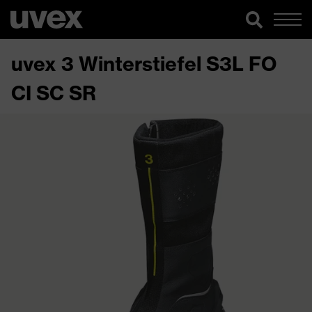
uvex 3 Winterstiefel S3L FO
CI SC SR