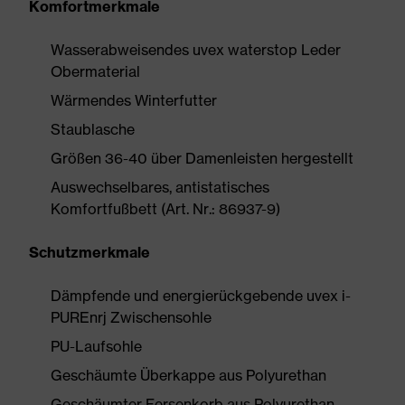
Komfortmerkmale
Wasserabweisendes uvex waterstop Leder
Obermaterial
Wärmendes Winterfutter
Staublasche
Größen 36-40 über Damenleisten hergestellt
Auswechselbares, antistatisches
Komfortfußbett (Art. Nr.: 86937-9)
Schutzmerkmale
Dämpfende und energierückgebende uvex i-
PUREnrj Zwischensohle
PU-Laufsohle
Geschäumte Überkappe aus Polyurethan
Geschäumter Fersenkorb aus Polyurethan