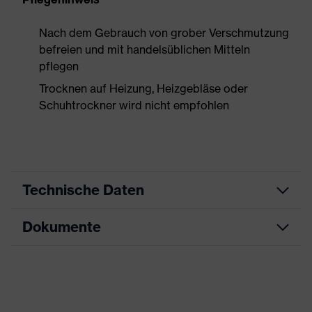
Nach dem Gebrauch von grober Verschmutzung
befreien und mit handelsüblichen Mitteln
pflegen
Trocknen auf Heizung, Heizgebläse oder
Schuhtrockner wird nicht empfohlen
Technische Daten
Dokumente
Produktart
Sicherheitsschuh
Produkttyp
Stiefel
Datenblatt
Produktfamilie
uvex 3
CE Konformitätserklärung