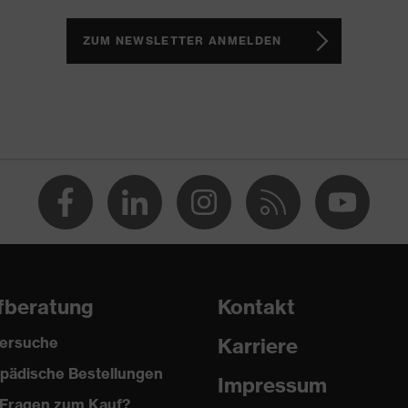
Reflektierende Elemente, Weich gepolsterte Staublasche, Weich
ZUM NEWSLETTER ANMELDEN
 3
uvex i-PUREnrj
fberatung
Kontakt
ersuche
Karriere
pädische Bestellungen
Impressum
Fragen zum Kauf?