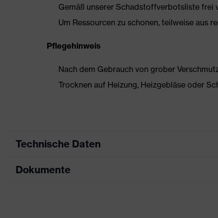
Gemäß unserer Schadstoffverbotsliste frei
Um Ressourcen zu schonen, teilweise aus rec
Pflegehinweis
Nach dem Gebrauch von grober Verschmutzun
Trocknen auf Heizung, Heizgebläse oder Sc
Technische Daten
Dokumente
Produktart
Sicherheitsschuh
Produkttyp
Stiefel
Datenblatt
Produktfamilie
uvex 3