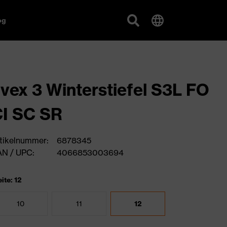
og
vex 3 Winterstiefel S3L FO
I SC SR
tikelnummer:
6878345
N / UPC:
4066853003694
ite: 12
10
11
12