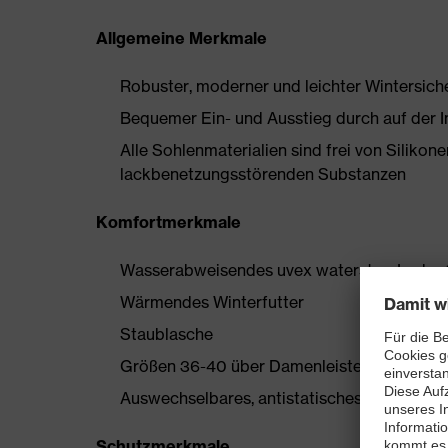
Allgemeine Merkmale
Robuster, moderner und leichter Wintersiche
Bequemer Ein- und Ausstieg durch auf der I
Alle Sohlenmaterialien sind frei von Silik
lackbenetzungsstörenden Substanzen
Komfortmerkmale
Wasserabweisendes uvex waterstop Leder 
Wärmendes Winterfutter
Staublasche
Größen 36-40 über Damenleisten hergestell
Auswechselbares, antistatisches Komfortfußb
Schutzmerkmale