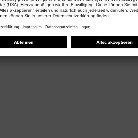
-PUREnrj Zwischensohle