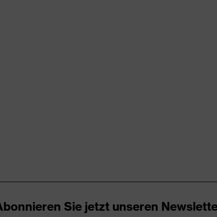
rungen
er Aufladung (ESD) mit einem Ableitwiderstand kleiner 100
kappe
nova® Zwischensohle
zone, uvex i-PUREnrj, uvex medicare+, uvex waterstop, uvex
Abonnieren Sie jetzt unseren Newslette
ch, Im Sohlenverlauf integrierter Fersenkorb, Non-marking-