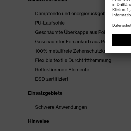
Dämpfende und energierückgebende uvex i
PU-Laufsohle
Geschäumte Überkappe aus Polyurethan
Geschäumter Fersenkorb aus Polyurethan
100% metallfreie Zehenschutzkappe
Flexible textile Durchtritthemmung
Reflektierende Elemente
ESD zertifiziert
Einsatzgebiete
Schwere Anwendungen
Hinweise