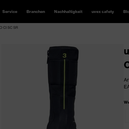
Service
Branchen
Nachhaltigkeit
uvex safety
Bl
FO CI SC SR
u
C
Ar
EA
We