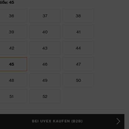
öße: 45
36
37
38
39
40
41
42
43
44
45
46
47
48
49
50
51
52
BEI UVEX KAUFEN (B2B)