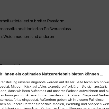
rheitsstiefel extra breiter Passform
nnenseite positionierten Reißverschluss
onen, Weichmachern und anderen
Obermaterial
t
ett (Art. Nr.: 86937-9)