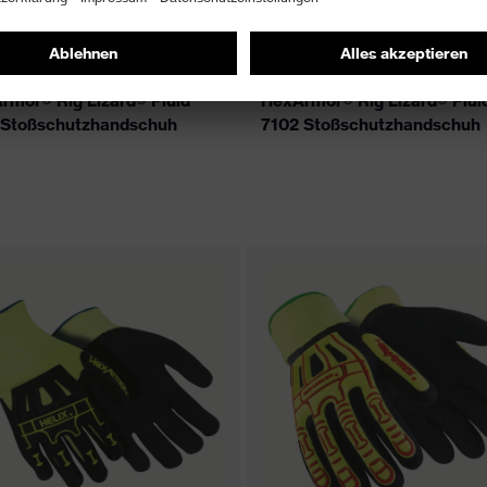
rmor® Rig Lizard® Fluid
HexArmor® Rig Lizard® Flui
 Stoßschutzhandschuh
7102 Stoßschutzhandschuh