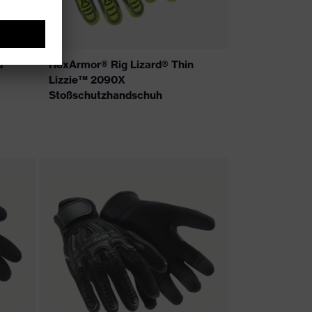
d
HexArmor® Rig Lizard® Thin
Lizzie™ 2090X
Stoßschutzhandschuh