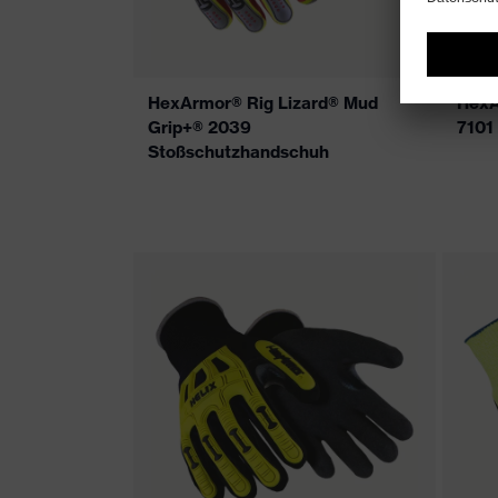
HexArmor® Rig Lizard® Mud
HexA
Grip+® 2039
7101
Stoßschutzhandschuh