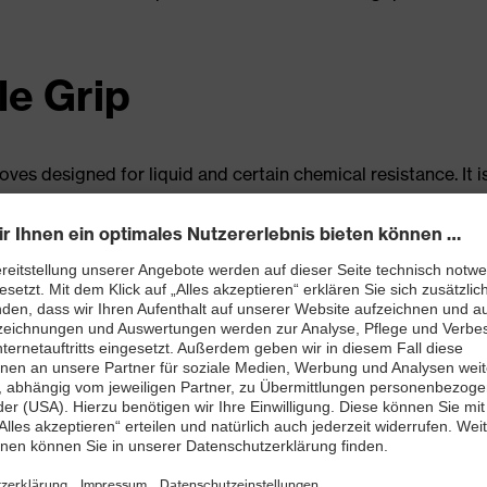
le Grip
oves designed for liquid and certain chemical resistance. It 
ed acids. Because PVC is 100% synthetic, it contains no latex