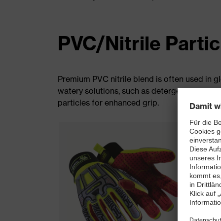
PVC/Nitrile Partic
Premium PVC nitrile blend is often used in gl
watery solutions, such as detergents or dilut
particles for enhanced grip.