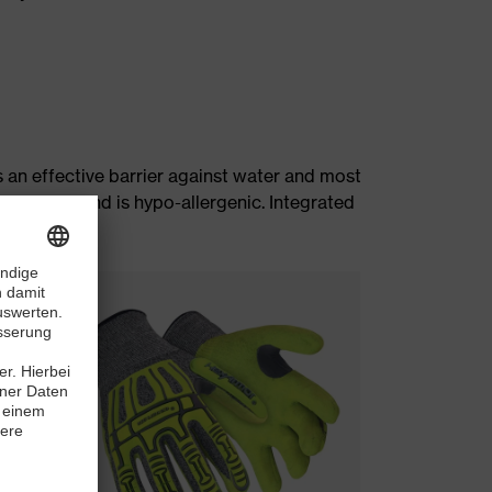
is an effective barrier against water and most
 proteins and is hypo-allergenic. Integrated