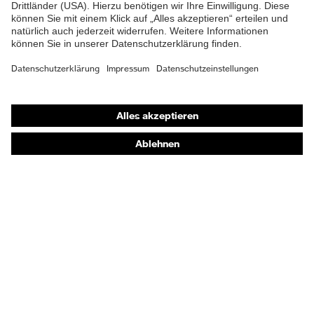
Shops
Online-Shop für B2B-Kunden
Online-Shop für Personaldienstleister
Online-Shop für Laserschutzprodukte
uvex Optik Shop Fürth
E | 3 Store
Kaufberatung
Händlersuche
Orthopädische Bestellungen