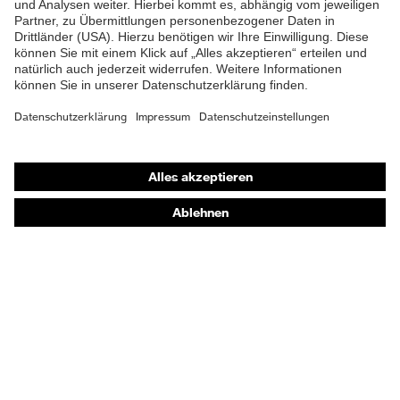
Shops
Online-Shop für B2B-Kunden
Online-Shop für Personaldienstleister
Online-Shop für Laserschutzprodukte
uvex Optik Shop Fürth
E | 3 Store
Kaufberatung
Händlersuche