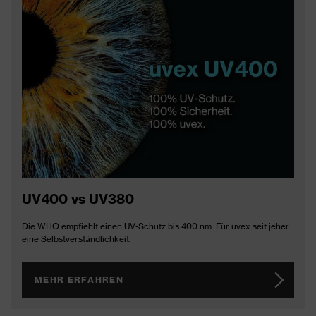
UV400 vs UV380
Die WHO empfiehlt einen UV-Schutz bis 400 nm. Für uvex seit jeher
eine Selbstverständlichkeit.
MEHR ERFAHREN