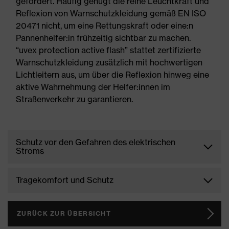
gefordert. Häufig genügt die reine Leuchtkraft und
Reflexion von Warnschutzkleidung gemäß EN ISO
20471 nicht, um eine Rettungskraft oder eine:n
Pannenhelfer:in frühzeitig sichtbar zu machen.
“uvex protection active flash” stattet zertifizierte
Warnschutzkleidung zusätzlich mit hochwertigen
Lichtleitern aus, um über die Reflexion hinweg eine
aktive Wahrnehmung der Helfer:innen im
Straßenverkehr zu garantieren.
Schutz vor den Gefahren des elektrischen
Stroms
Die stetig wachsende Elektromobilität und die
Tragekomfort und Schutz
Nutzung von Hochleistungs-Akkus steigern das
Risiko durch die Gefahren des elektrischen Stroms
Bei der Fertigung von ergonomischer PSA verfolgt
zunehmend. Dies gilt sowohl in Bezug auf die
uvex einen konsequenten Ansatz, um Körperformen
ZURÜCK ZUR ÜBERSICHT
Spannung (Spannungsschutz) als auch in Bezug auf
und Bewegungsabläufe zu berücksichtigen. Dies