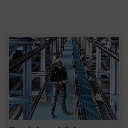
die Stromstärke (Störlichtbogen) oder den Austritt
macht sich in nahezu allen Materialgruppen
potentiell giftiger / ätzender Elektrolytsubstanzen
bemerkbar, egal ob Schutzbekleidung, Handschuhe
(Chemikalienschutz).
oder Kopfschutz. Die “faceguard” Visiere mit
Störlichtbogenschutz ermöglichen beispielsweise
Als Systemanbieter von PSA hat uvex verinnerlicht,
eine zentrale Ruheposition des Visiers auf der
dass Schutzprodukte aufeinander abgestimmt sind
Kopfmitte, um die Gewichtsbelastung für den
und der Gefährdungsminimierung dienen.
Nacken der Träger:innen auszubalancieren, und
Multinormbekleidung, Störlichtbogen-Visiere und
helfen somit, Ermüdung und Fehlstellungen zu
Hochvolt-Handschuhe gehören in diesen Bereichen
vermeiden.
zu den täglichen Begleitern.