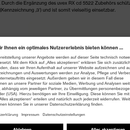
. Durch die Ergänzung des uvex RX cd 5522 Zubehörs schütz
Kennzeichnung ‚3‘) und ist somit vielseitig einsetzbar.