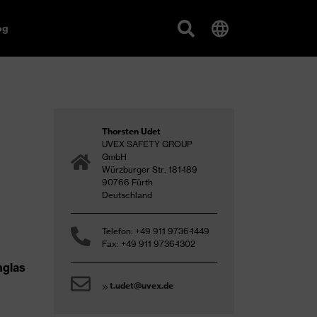
og
Thorsten Udet
UVEX SAFETY GROUP
GmbH
Würzburger Str. 181-189
90766 Fürth
Deutschland
Telefon: +49 911 9736-1449
Fax: +49 911 9736-1302
nglas
t.udet@uvex.de