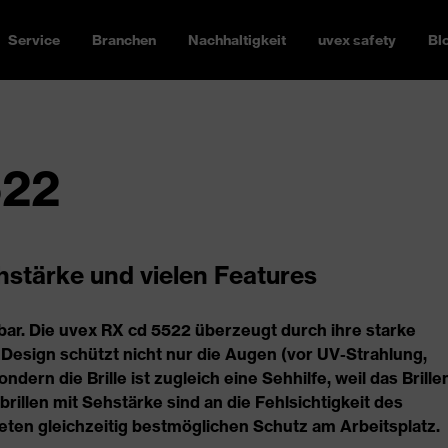
Service
Branchen
Nachhaltigkeit
uvex safety
Bl
522
hstärke und vielen Features
etzbar. Die uvex RX cd 5522 überzeugt durch ihre starke
esign schützt nicht nur die Augen (vor UV-Strahlung,
dern die Brille ist zugleich eine Sehhilfe, weil das Brille
rillen mit Sehstärke sind an die Fehlsichtigkeit des
ieten gleichzeitig bestmöglichen Schutz am Arbeitsplatz.