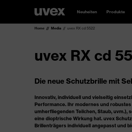
Neuheiten
Produkte
Home
Media
uvex RX cd 5522
uvex RX cd 5
Die neue Schutzbrille mit Se
Innovativ, individuell und vielseitig eins
Performance. Ihr modernes und robustes D
umherfliegenden Teilchen, Staub, uvm.), son
eine dioptrische Wirkung hat. uvex Schutzb
Brillenträgers individuell angepasst und b