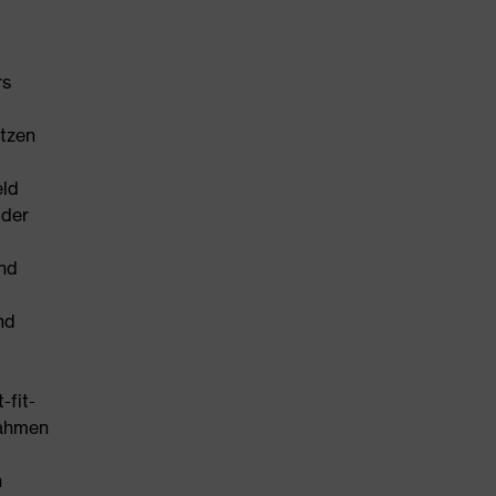
rs
ätzen
eld
 der
und
nd
-fit-
rahmen
n