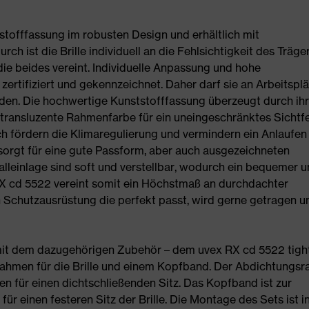
tofffassung im robusten Design und erhältlich mit
h ist die Brille individuell an die Fehlsichtigkeit des Träge
die beides vereint. Individuelle Anpassung und hohe
 zertifiziert und gekennzeichnet. Daher darf sie an Arbeitspl
rden. Die hochwertige Kunststofffassung überzeugt durch ihr
 transluzente Rahmenfarbe für ein uneingeschränktes Sichtf
ich fördern die Klimaregulierung und vermindern ein Anlaufen
 sorgt für eine gute Passform, aber auch ausgezeichneten
lleinlage sind soft und verstellbar, wodurch ein bequemer 
x RX cd 5522 vereint somit ein Höchstmaß an durchdachter
n Schutzausrüstung die perfekt passt, wird gerne getragen u
it dem dazugehörigen Zubehör – dem uvex RX cd 5522 tight
rahmen für die Brille und einem Kopfband. Der Abdichtungs
en für einen dichtschließenden Sitz. Das Kopfband ist zur
ür einen festeren Sitz der Brille. Die Montage des Sets ist i