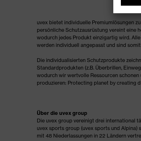
uvex bietet individuelle Premiumlösungen z
persönliche Schutzausrüstung vereint eine h
wodurch jedes Produkt einzigartig wird. All
werden individuell angepasst und sind somit
Die individualisierten Schutzprodukte zeichn
Standardprodukten (z.B. Überbrillen, Einwe
wodurch wir wertvolle Ressourcen schonen un
produzieren: Protecting planet by creating 
Über die uvex group
Die uvex group vereinigt drei international 
uvex sports group (uvex sports und Alpina) so
mit 48 Niederlassungen in 22 Ländern vertr