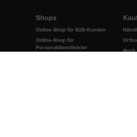
Shops
Kau
Online-Shop für B2B-Kunden
Händl
Online-Shop für
Ortho
Personaldienstleister
Noch 
Online-Shop für
Laserschutzprodukte
uvex Optik Shop Fürth
E | 3 Store