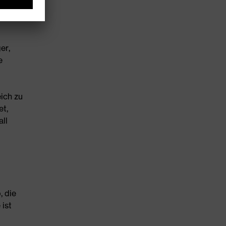
er,
e
eich zu
et,
ll
, die
 ist