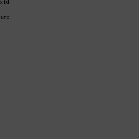
x ist
e und
.