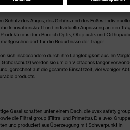
um Schutz des Auges, des Gehörs und des Fußes. Individuelle
ohe Innovationskraft und individuelle Anpassung an den Träg
e Produkte aus dem Bereich Optik, Otoplastik und Orthopädi
 maßgeschneidert für die Bedürfnisse der Träger.
en sich insbesondere durch ihre Langlebigkeit aus. Im Vergl
g-Gehörschutz) werden sie um ein Vielfaches länger verwend
d, gerechnet auf die gesamte Einsatzzeit, viel weniger Abfa
durable products.
tätige Gesellschaften unter einem Dach: die uvex safety group
wie die Filtral group (Filtral und Primetta). Die uvex Gruppe
eten und produziert aus Überzeugung mit Schwerpunkt in