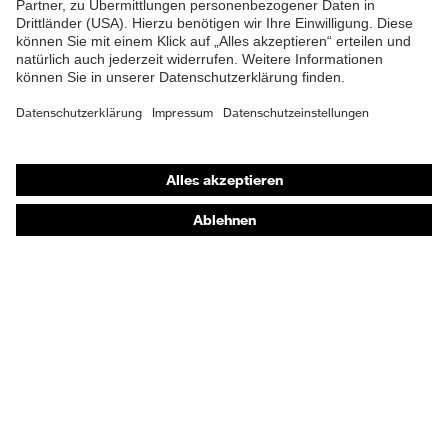
Shops
Online-Shop für B2B-Kunden
Online-Shop für Personaldienstleister
Online-Shop für Laserschutzprodukte
uvex Optik Shop Fürth
E | 3 Store
Kaufberatung
Händlersuche