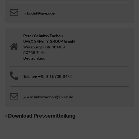
t.udet@uvex.de
Peter Schulze-Zachau
UVEX SAFETY GROUP GmbH
Würzburger Str. 181-189
90766 Fürth
Deutschland
Telefon: +49 911 9736-6472
p.schulzezachau@uvex.de
Download Pressemitteilung