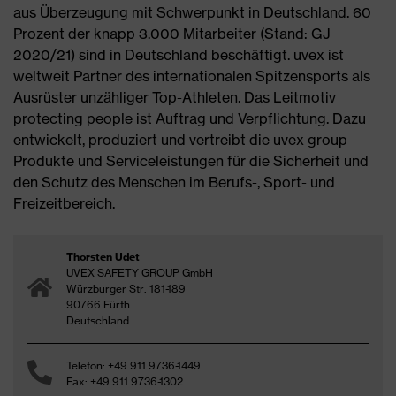
aus Überzeugung mit Schwerpunkt in Deutschland. 60
Prozent der knapp 3.000 Mitarbeiter (Stand: GJ
2020/21) sind in Deutschland beschäftigt. uvex ist
weltweit Partner des internationalen Spitzensports als
Ausrüster unzähliger Top-Athleten. Das Leitmotiv
protecting people ist Auftrag und Verpflichtung. Dazu
entwickelt, produziert und vertreibt die uvex group
Produkte und Serviceleistungen für die Sicherheit und
den Schutz des Menschen im Berufs-, Sport- und
Freizeitbereich.
Thorsten Udet
UVEX SAFETY GROUP GmbH
Würzburger Str. 181-189
90766 Fürth
Deutschland
Telefon: +49 911 9736-1449
Fax: +49 911 9736-1302