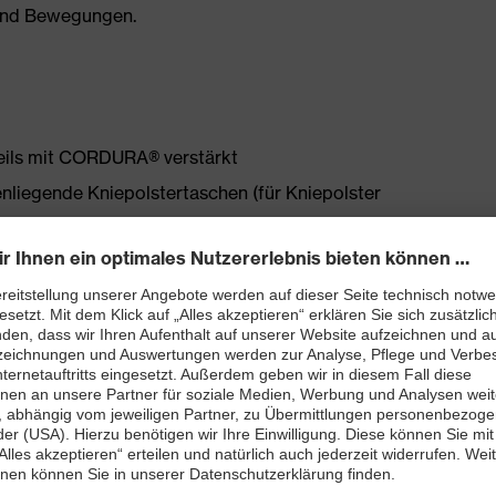
 und Bewegungen.
eils mit CORDURA® verstärkt
iegende Kniepolstertaschen (für Kniepolster