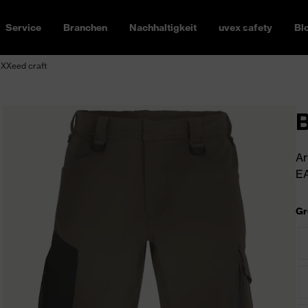
Service
Branchen
Nachhaltigkeit
uvex safety
Bl
XXeed craft
B
Ar
EA
Gr