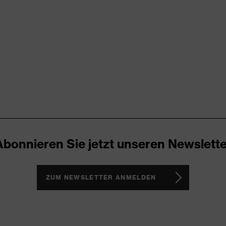
NDARD 100 (24.HDE.31919)
tierende Designelemente, Vielzahl an Taschen, teilweise mit
Abonnieren Sie jetzt unseren Newslette
ZUM NEWSLETTER ANMELDEN
elt), Elasthan®
(recycelt), 10 % Elasthan®