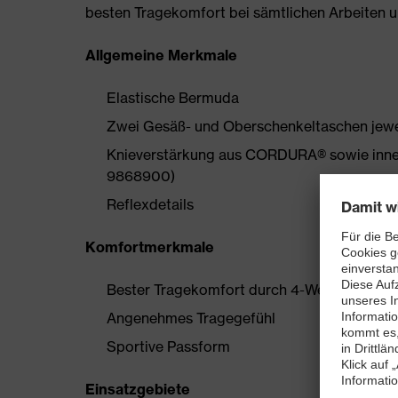
besten Tragekomfort bei sämtlichen Arbeiten
Allgemeine Merkmale
Elastische Bermuda
Zwei Gesäß- und Oberschenkeltaschen jew
Knieverstärkung aus CORDURA® sowie innenl
9868900)
Reflexdetails
Komfortmerkmale
Bester Tragekomfort durch 4-Wege-Stretch
Angenehmes Tragegefühl
Sportive Passform
Einsatzgebiete