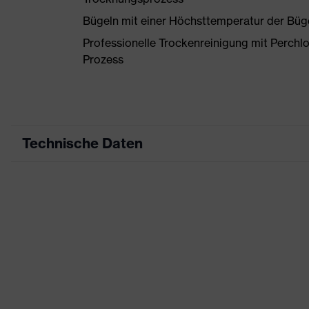
Bügeln mit einer Höchsttemperatur der Büg
Professionelle Trockenreinigung mit Perchl
Prozess
Technische Daten
Produktart
Arbeitskleidung
Produkttyp
Hose
Produktart Untertypen
-
Produktfamilie
uvex suXXeed c
Farbe
braun