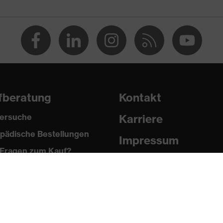
fberatung
Kontakt
r
ersuche
Karriere
ll
pädische Bestellungen
Impressum
Fragen zum Kauf?
Datenschutz
Newsletter
, Knopfverschluss, Reißverschluss