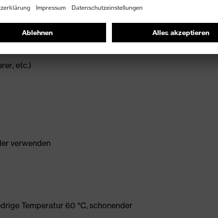
er, etc.)
ller verwenden
edrige Temperatur 60 °C, schonender