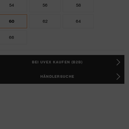
54
56
58
60
62
64
66
BEI UVEX KAUFEN (B2B)
HÄNDLERSUCHE