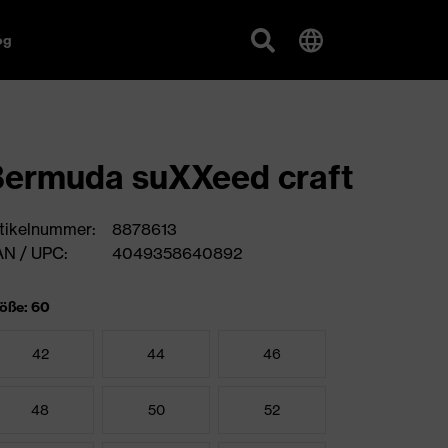
og
ermuda suXXeed craft
tikelnummer:
8878613
N / UPC:
4049358640892
öße: 60
42
44
46
48
50
52