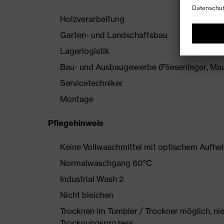
Holzverarbeitung
Garten- und Landschaftsbau
Lagerlogistik
Bau- und Ausbaugewerbe (Fliesenleger, Maur
Servicetechniker
Montage
Pflegehinweis
Keine Vollwaschmittel mit optischem Aufhe
Normalwaschgang 60°C
Industrial Wash 2
Nicht bleichen
Trocknen im Tumbler / Trockner möglich, ni
Trocknungsprozess