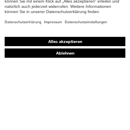
EN 13034:2005 + A1:2009,
EN 1073-2:2002, EN ISO
Norm
13982-1:2004 + A1:2010, EN
1149-5:2018
Shops
Online-Shop für B2B-Kunden
Online-Shop für Personaldienstleister
Online-Shop für Laserschutzprodukte
uvex Optik Shop Fürth
E | 3 Store
Kaufberatung
Händlersuche
Orthopädische Bestellungen