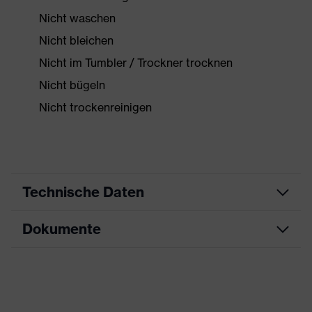
Nicht waschen
Nicht bleichen
Nicht im Tumbler / Trockner trocknen
Nicht bügeln
Nicht trockenreinigen
Technische Daten
Dokumente
Produktart
Schutzkleidung
Produkttyp
Overall
Datenblatt
Produktart
Chemikalienschutzkleidung
Untertypen