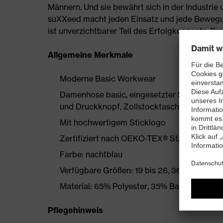
Männern. Und sie bewährt sich in der Industrie
suXXeed macht jeden Einsatz und jede Bewegung
ist unverzichtbarer Teil des Erfolgkonzepts. P
Allgemeine Merkmale
Moderne Basic Workwear
Damenhose basic, eingesetzter Schrittkeil, 
und Druckknopf, Zollstocktasche rechts
Mit hochwertigem Sticklogo
Zertifiziert nach OEKO-TEX® Standard 100
Farbe: nachtblau
Verfügbare Größen: 19 bis 26, 36 bis 54
Material: 65% Polyester, 35% Baumwolle, 2
Pflegehinweis