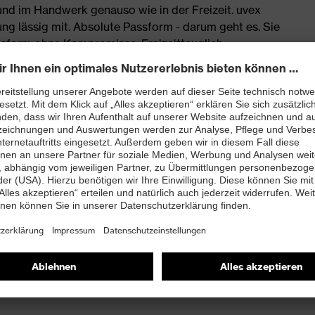
 und im Handwerk genauso wie in der Freizeit. uvex
 lässig mit. Absolute Passform - darum geht es. Sie
assform ohne Kompromisse. Freizeittauglich.
Stretchbund mit Patentknopf, Seitentasche mit Patte
45 g/m²