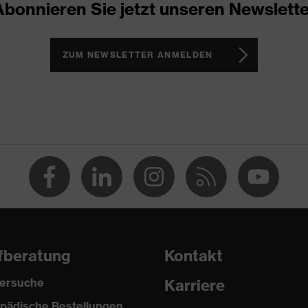
Abonnieren Sie jetzt unseren Newslette
olyester (recycelt), Baumwolle
ZUM NEWSLETTER ANMELDEN
5 % Polyester (recycelt), 35 % Baumwolle
unststoff
egular Fit
rbeitshose
nopfverschluss, Reißverschluss
fberatung
Kontakt
ersuche
Karriere
pädische Bestellungen