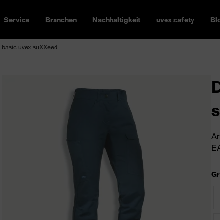
Service
Branchen
Nachhaltigkeit
uvex safety
Bl
basic uvex suXXeed
D
Ar
EA
Gr