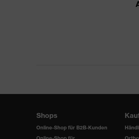
Material Oberstoff 1
P
Material Oberstoff 1 inkl. Anteil
6
Material Verschluss
K
Passform
R
Produkttyp Untertypen
A
Verschluss
K
Shops
Kau
Online-Shop für B2B-Kunden
Händl
Online-Shop für
Ortho