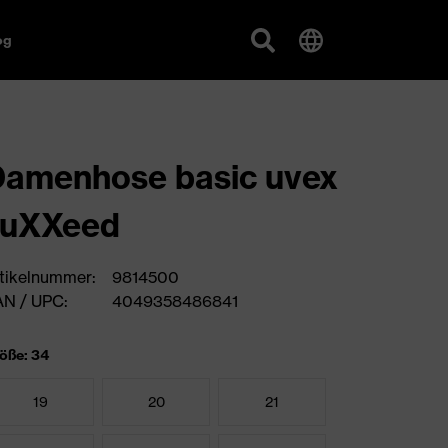
og
amenhose basic uvex
suXXeed
tikelnummer:
9814500
N / UPC:
4049358486841
öße: 34
19
20
21