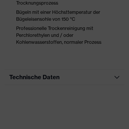
Trocknungsprozess
Bügeln mit einer Höchsttemperatur der
Bügeleisensohle von 150 °C
Professionelle Trockenreinigung mit
Perchlorethylen und / oder
Kohlenwasserstoffen, normaler Prozess
Technische Daten
Produktart
Arbeitskleidung
Produkttyp
Hose
Produktart
-
Untertypen