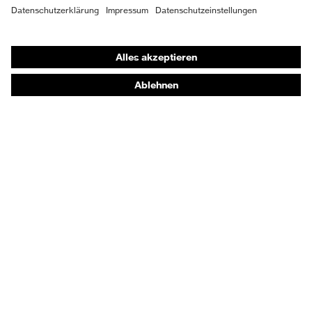
Shops
Online-Shop für B2B-Kunden
Online-Shop für Personaldienstleister
Online-Shop für Laserschutzprodukte
uvex Optik Shop Fürth
E | 3 Store
Kaufberatung
Händlersuche
Orthopädische Bestellungen
Noch Fragen zum Kauf?