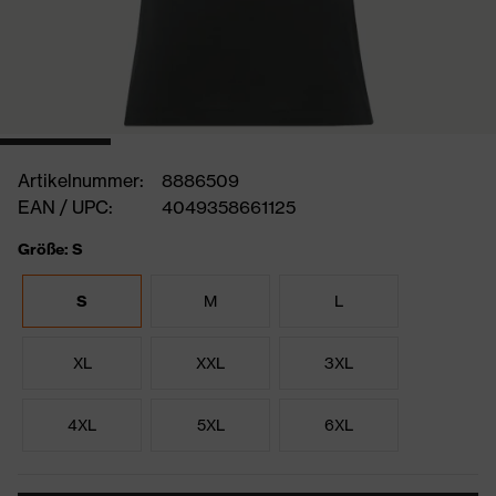
Artikelnummer:
8886509
EAN / UPC:
4049358661125
Größe: S
S
M
L
XL
XXL
3XL
4XL
5XL
6XL