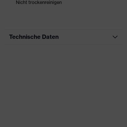
Nicht trockenreinigen
Technische Daten
Produktart
Arbeitskleidung
Produkttyp
Shirts
Produktart
-
Untertypen
Produktfamilie
uvex suxxeed
Farbe
grau
Geschlecht
Herren